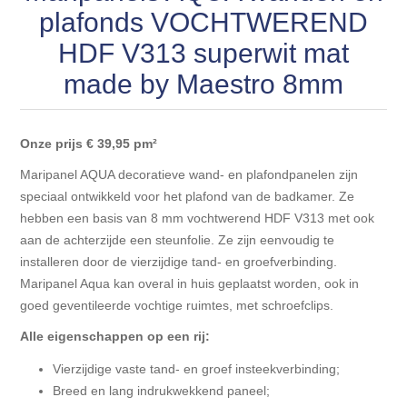
Blokhut opties
plafonds VOCHTWEREND
Scheepsbodem vloeren o.a. laminaat &
Gevelbekleding NORDHIIL® fijn diep zwart hout voor
houtlamelparket
Luxe massief houten wandbekleding
HDF V313 superwit mat
prachtige gevels!
Blokhut opbouwservice
made by Maestro 8mm
Ondervloeren/toebehoren voor laminaat & lamel en
Lijstwerk & Profielen en toebehoren
Gevelbekleding Fazawood
fineerparket
Onze prijs € 39,95
pm²
Gevelbekleding Woodritch
Ondervloeren/toebehoren voor SPC vinyl vloeren
Maripanel AQUA decoratieve wand- en plafondpanelen zijn
speciaal ontwikkeld voor het plafond van de badkamer. Ze
Gevelbekleding sioo:x & radiata-pine vulcan concept
Plinten
hebben een basis van 8 mm vochtwerend HDF V313 met ook
aan de achterzijde een steunfolie. Ze zijn eenvoudig te
Gevel-en dakrand bekleding Novalit outdoor® made by
Aluminium profielen
installeren door de vierzijdige tand- en groefverbinding.
SK Stemid kunststoffen
Maripanel Aqua kan overal in huis geplaatst worden, ook in
goed geventileerde vochtige ruimtes, met schroefclips.
Vloeren legservice door professionals
Gevelbekleding HDM outdoor ® weersbestendige
Alle eigenschappen op een rij:
massief click 'N screw gevelpanelen
Vierzijdige vaste tand- en groef insteekverbinding;
Toebehoren voor gevelbekleding
Breed en lang indrukwekkend paneel;