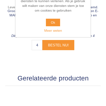
diensten te kunnen verlenen. Als je gebruik
wilt maken van onze diensten stem je toe
Leveringsdatum:
3-6 werkdagen, leverdag wordt afgestemd.
om cookies te gebruiken
Groot bouwproject🔨? BEL ☎ 076-503 18 66 of stuur een E-
MAIL 💻
info@pieterbaks.nl
naar onze afdeling verkoop en
profiteer van de scherpste internetprijs🔥!
Ok
€132,65 incl. BTW
Meer weten
Dit product heeft een minimale bestelhoeveelheid van 4
BESTEL NU!
Gerelateerde producten