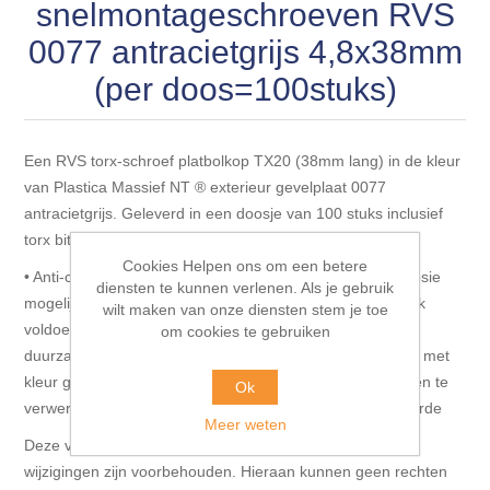
Blokhut opties
snelmontageschroeven RVS
Scheepsbodem vloeren o.a. laminaat &
Gevelbekleding NORDHIIL® fijn diep zwart hout voor
houtlamelparket
0077 antracietgrijs 4,8x38mm
Luxe massief houten wandbekleding
prachtige gevels!
Blokhut opbouwservice
(per doos=100stuks)
Ondervloeren/toebehoren voor laminaat & lamel en
Lijstwerk & Profielen en toebehoren
Gevelbekleding Fazawood
fineerparket
Een RVS torx-schroef platbolkop TX20 (38mm lang) in de kleur
Gevelbekleding Woodritch
Ondervloeren/toebehoren voor SPC vinyl vloeren
van Plastica Massief NT ® exterieur gevelplaat 0077
antracietgrijs. Geleverd in een doosje van 100 stuks inclusief
torx bitje. Voor montage aan houten achter constructie.
Gevelbekleding sioo:x & radiata-pine vulcan concept
Plinten
Cookies Helpen ons om een betere
• Anti-corrosiebehandeling (VZ coating): géén spleetcorrosie
diensten te kunnen verlenen. Als je gebruik
Gevel-en dakrand bekleding Novalit outdoor® made by
mogelijk • UV bestendige en krasvaste moffellak. Deze lak
Aluminium profielen
wilt maken van onze diensten stem je toe
SK Stemid kunststoffen
voldoet aan de hoogst mogelijke eisen voor wat betreft
om cookies te gebruiken
duurzaamheid en belastbaarheid. • 100% match garantie met
Vloeren legservice door professionals
kleur gevelplaat • Extra scherpe punt : snel te centreren en te
Gevelbekleding HDM outdoor ® weersbestendige
Ok
massief click 'N screw gevelpanelen
verwerken • Scherpe schroefdraad: zeer hoge uittrekwaarde
Meer weten
Deze verkoopdocumentatie is vrijblijvend, informatief en
Toebehoren voor gevelbekleding
wijzigingen zijn voorbehouden. Hieraan kunnen geen rechten