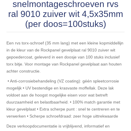
Blokhut opties
snelmontageschroeven rvs
Scheepsbodem vloeren o.a. laminaat &
Gevelbekleding NORDHIIL® fijn diep zwart hout voor
houtlamelparket
ral 9010 zuiver wit 4,5x35mm
Luxe massief houten wandbekleding
prachtige gevels!
Blokhut opbouwservice
(per doos=100stuks)
Ondervloeren/toebehoren voor laminaat & lamel en
Lijstwerk & Profielen en toebehoren
Gevelbekleding Fazawood
fineerparket
Een rvs torx-schroef (35 mm lang) met een kleine kopmiddellijn
Gevelbekleding Woodritch
Ondervloeren/toebehoren voor SPC vinyl vloeren
in de kleur van de Rockpanel gevelplaat ral 9010 zuiver wit
gepoedercoat, geleverd in een doosje van 100 stuks inclusief
torx bitje. Voor montage van Rockpanel gevelplaat aan houten
Gevelbekleding sioo:x & radiata-pine vulcan concept
Plinten
achter constructie.
Gevel-en dakrand bekleding Novalit outdoor® made by
• Anti-corrosiebehandeling (VZ coating): géén spleetcorrosie
Aluminium profielen
SK Stemid kunststoffen
mogelijk • UV bestendige en krasvaste moffellak. Deze lak
voldoet aan de hoogst mogelijke eisen voor wat betreft
Vloeren legservice door professionals
duurzaamheid en belastbaarheid. • 100% match garantie met
Gevelbekleding HDM outdoor ® weersbestendige
massief click 'N screw gevelpanelen
kleur gevelplaat • Extra scherpe punt : snel te centreren en te
verwerken • Scherpe schroefdraad: zeer hoge uittrekwaarde
Toebehoren voor gevelbekleding
Deze verkoopdocumentatie is vrijblijvend, informatief en