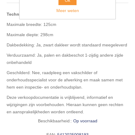
Blokhut opties
Ok
Scheepsbodem vloeren o.a. laminaat &
Gevelbekleding NORDHIIL® fijn diep zwart hout voor
Meer weten
houtlamelparket
Luxe massief houten wandbekleding
Technische specificatie
prachtige gevels!
Blokhut opbouwservice
Maximale breedte: 125cm
Ondervloeren/toebehoren voor laminaat & lamel en
Lijstwerk & Profielen en toebehoren
Gevelbekleding Fazawood
fineerparket
Maximale diepte: 298cm
Dakbedekking: Ja, zwart dakleer wordt standaard meegeleverd
Gevelbekleding Woodritch
Ondervloeren/toebehoren voor SPC vinyl vloeren
Verduurzaamd: Ja, palen en dakbeschot 1-zijdig andere zijde
onbehandeld
Gevelbekleding sioo:x & radiata-pine vulcan concept
Plinten
Geschilderd: Nee, raadpleeg een vakschilder of
onderhoudsspecialist voor de afwerking en maak samen met
Gevel-en dakrand bekleding Novalit outdoor® made by
Aluminium profielen
hem een inspectie- en onderhoudsplan.
SK Stemid kunststoffen
Deze verkoopdocumentatie is vrijblijvend, informatief en
Vloeren legservice door professionals
wijzigingen zijn voorbehouden. Hieraan kunnen geen rechten
Gevelbekleding HDM outdoor ® weersbestendige
en aansprakelijkheden worden ontleend.
massief click 'N screw gevelpanelen
Beschikbaarheid::
Op voorraad
Toebehoren voor gevelbekleding
EAN:
5412025008193