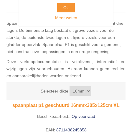
Blokhut opties
305x125cm XL
Scheepsbodem vloeren o.a. laminaat &
Ok
Gevelbekleding NORDHIIL® fijn diep zwart hout voor
houtlamelparket
Luxe massief houten wandbekleding
prachtige gevels!
Blokhut opbouwservice
Meer weten
Spaanplaat P1 is een houtvezelplaat, die is opgebouwd uit drie
Ondervloeren/toebehoren voor laminaat & lamel en
Lijstwerk & Profielen en toebehoren
lagen. De binnenste laag bestaat uit grove vezels voor de
Gevelbekleding Fazawood
fineerparket
sterkte, de buitenste twee lagen uit fijnere vezels voor een
gladder oppervlak. Spaanplaat P1 is geschikt voor algemene,
Gevelbekleding Woodritch
Ondervloeren/toebehoren voor SPC vinyl vloeren
niet constructieve toepassingen in een droge omgeving.
Deze verkoopdocumentatie is vrijblijvend, informatief en
Gevelbekleding sioo:x & radiata-pine vulcan concept
Plinten
wijzigingen zijn voorbehouden. Hieraan kunnen geen rechten
en aansprakelijkheden worden ontleend.
Gevel-en dakrand bekleding Novalit outdoor® made by
Aluminium profielen
SK Stemid kunststoffen
Selecteer dikte
Vloeren legservice door professionals
Gevelbekleding HDM outdoor ® weersbestendige
spaanplaat p1 geschuurd 16mmx305x125cm XL
massief click 'N screw gevelpanelen
Beschikbaarheid::
Op voorraad
Toebehoren voor gevelbekleding
EAN:
8711438245858