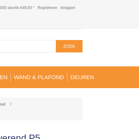
000 slechts €49,50 *
Registreren
Inloggen
ZOEK
EN
WAND & PLAFOND
DEUREN
aat
/
werend P5