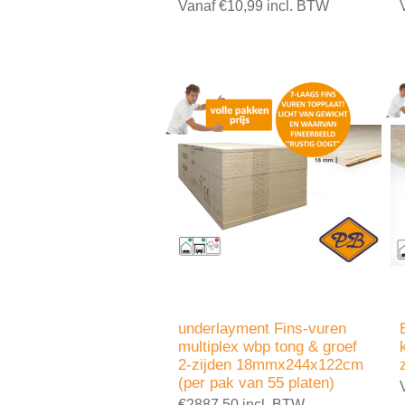
Vanaf €10,99 incl. BTW
underlayment Fins-vuren
multiplex wbp tong & groef
2-zijden 18mmx244x122cm
(per pak van 55 platen)
€2887,50 incl. BTW