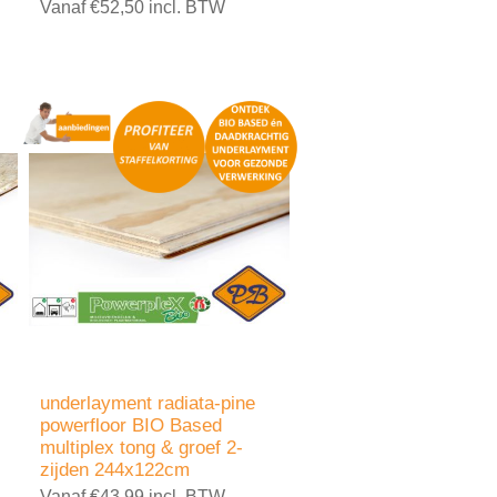
Vanaf €52,50 incl. BTW
underlayment radiata-pine
powerfloor BIO Based
multiplex tong & groef 2-
zijden 244x122cm
Vanaf €43,99 incl. BTW