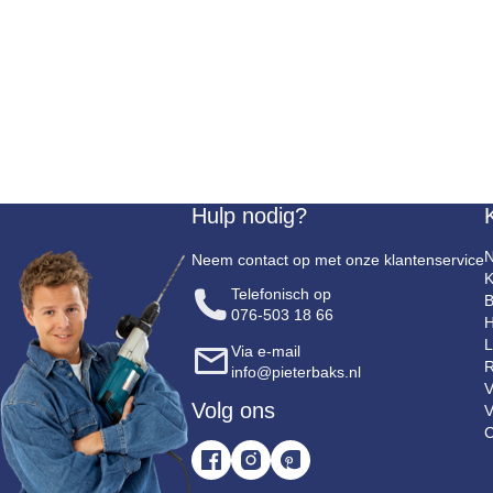
Hulp nodig?
N
Neem contact op met onze klantenservice
K
Telefonisch op
B
076-503 18 66
H
L
Via e-mail
R
info@pieterbaks.nl
V
Volg ons
V
C