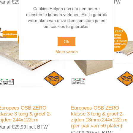
Vanaf €29,50 incl. BTW
Vanaf €39,95 incl. BTW
Cookies Helpen ons om een betere
diensten te kunnen verlenen. Als je gebruik
wilt maken van onze diensten stem je toe
om cookies te gebruiken
Ok
Meer weten
Europees OSB ZERO
Europees OSB ZERO
klasse 3 tong & groef 2-
klasse 3 tong & groef 2-
zijden 244x122cm
zijden 18mmx244x122cm
(per pak van 50 platen)
Vanaf €29,99 incl. BTW
€1499,00 incl. BTW