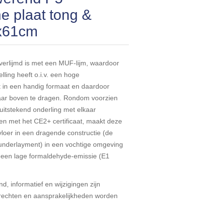
e plaat tong &
4x61cm
erlijmd is met een MUF-lijm, waardoor
lling heeft o.i.v. een hoge
at in een handig formaat en daardoor
naar boven te dragen. Rondom voorzien
uitstekend onderling met elkaar
n met het CE2+ certificaat, maakt deze
vloer in een dragende constructie (de
ij underlayment) in een vochtige omgeving
t een lage formaldehyde-emissie (E1
d, informatief en wijzigingen zijn
echten en aansprakelijkheden worden