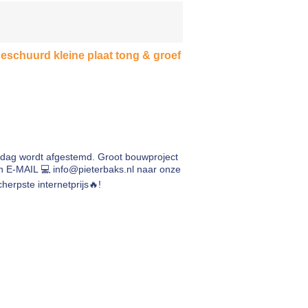
schuurd kleine plaat tong & groef
rdag wordt afgestemd. Groot bouwproject
en E-MAIL 💻
info@pieterbaks.nl
naar onze
herpste internetprijs🔥!