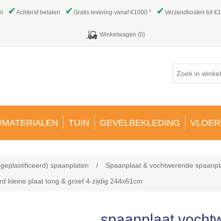
✔
✔
✔
el
Achteraf betalen
Gratis levering vanaf €1000 *
Verzendkosten tot €1
Winkelwagen
(0)
MATERIALEN
TUIN
GEVELBEKLEDING
VLOER
(geplastificeerd) spaanplaten
/
Spaanplaat & vochtwerende spaanpl
 kleine plaat tong & groef 4-zijdig 244x61cm
spaanplaat vocht