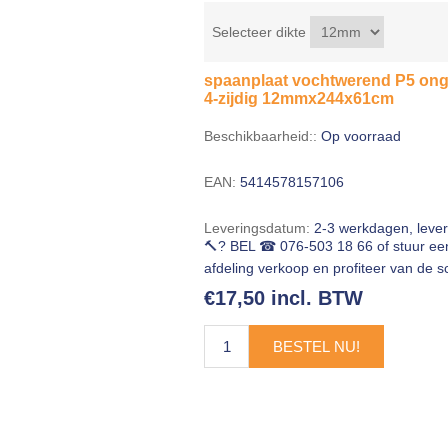
Selecteer dikte
spaanplaat vochtwerend P5 onge
4-zijdig 12mmx244x61cm
Beschikbaarheid::
Op voorraad
EAN:
5414578157106
Leveringsdatum:
2-3 werkdagen, leve
🔨? BEL ☎ 076-503 18 66 of stuur e
afdeling verkoop en profiteer van de sc
€17,50 incl. BTW
BESTEL NU!