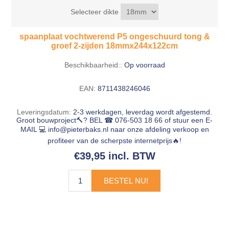
Selecteer dikte
spaanplaat vochtwerend P5 ongeschuurd tong &
groef 2-zijden 18mmx244x122cm
Beschikbaarheid::
Op voorraad
EAN:
8711438246046
Leveringsdatum:
2-3 werkdagen, leverdag wordt afgestemd.
Groot bouwproject🔨? BEL ☎ 076-503 18 66 of stuur een E-
MAIL 💻
info@pieterbaks.nl
naar onze afdeling verkoop en
profiteer van de scherpste internetprijs🔥!
€39,95 incl. BTW
BESTEL NU!