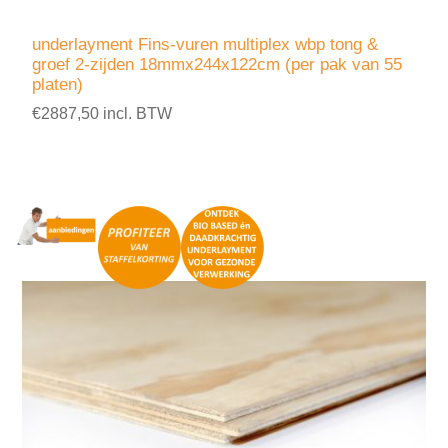
underlayment Fins-vuren multiplex wbp tong &
groef 2-zijden 18mmx244x122cm (per pak van 55
platen)
€2887,50 incl. BTW