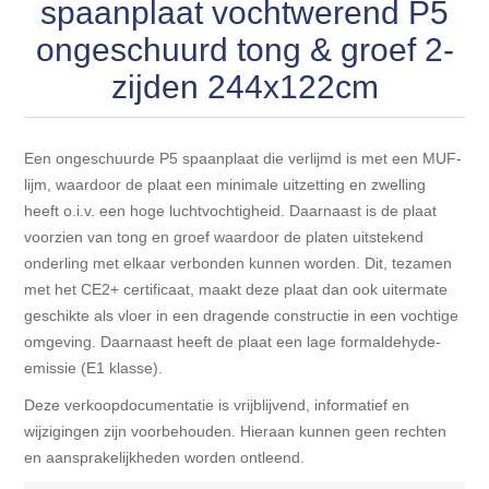
Blokhut opties
spaanplaat vochtwerend P5
Scheepsbodem vloeren o.a. laminaat &
Gevelbekleding NORDHIIL® fijn diep zwart hout voor
houtlamelparket
ongeschuurd tong & groef 2-
Luxe massief houten wandbekleding
prachtige gevels!
Blokhut opbouwservice
zijden 244x122cm
Ondervloeren/toebehoren voor laminaat & lamel en
Lijstwerk & Profielen en toebehoren
Gevelbekleding Fazawood
fineerparket
Een ongeschuurde P5 spaanplaat die verlijmd is met een MUF-
Gevelbekleding Woodritch
Ondervloeren/toebehoren voor SPC vinyl vloeren
lijm, waardoor de plaat een minimale uitzetting en zwelling
heeft o.i.v. een hoge luchtvochtigheid. Daarnaast is de plaat
voorzien van tong en groef waardoor de platen uitstekend
Gevelbekleding sioo:x & radiata-pine vulcan concept
Plinten
onderling met elkaar verbonden kunnen worden. Dit, tezamen
met het CE2+ certificaat, maakt deze plaat dan ook uitermate
Gevel-en dakrand bekleding Novalit outdoor® made by
Aluminium profielen
geschikte als vloer in een dragende constructie in een vochtige
SK Stemid kunststoffen
omgeving. Daarnaast heeft de plaat een lage formaldehyde-
Vloeren legservice door professionals
emissie (E1 klasse).
Gevelbekleding HDM outdoor ® weersbestendige
Deze verkoopdocumentatie is vrijblijvend, informatief en
massief click 'N screw gevelpanelen
wijzigingen zijn voorbehouden. Hieraan kunnen geen rechten
en aansprakelijkheden worden ontleend.
Toebehoren voor gevelbekleding