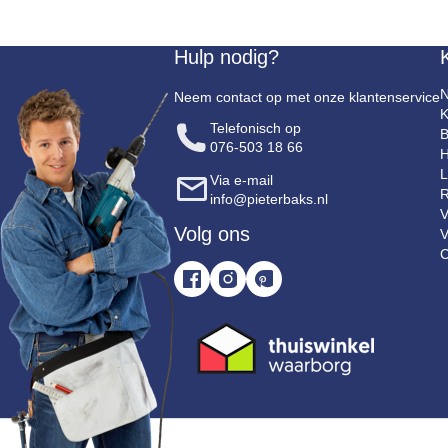
Hulp nodig?
N
Neem contact op met onze klantenservice
K
Telefonisch op
B
076-503 18 66
H
L
Via e-mail
R
info@pieterbaks.nl
V
Volg ons
V
C