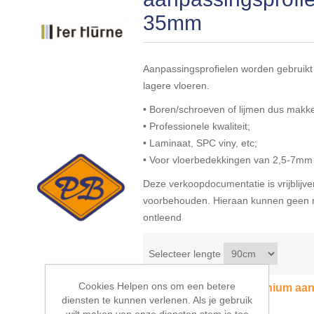
35mm
Aanpassingsprofielen worden gebruikt
lagere vloeren.
• Boren/schroeven of lijmen dus makke
• Professionele kwaliteit;
• Laminaat, SPC viny, etc;
• Voor vloerbedekkingen van 2,5-7mm 
Deze verkoopdocumentatie is vrijblijven
voorbehouden. Hieraan kunnen geen r
ontleend
Selecteer lengte
Cookies Helpen ons om een betere
Ter Hürne 2-delig aluminium aa
diensten te kunnen verlenen. Als je gebruik
35mmx90cm
wilt maken van onze diensten stem je toe