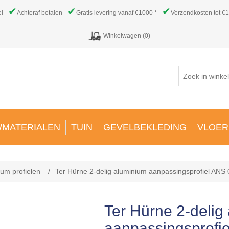
✔
✔
✔
el
Achteraf betalen
Gratis levering vanaf €1000 *
Verzendkosten tot €1
Winkelwagen
(0)
MATERIALEN
TUIN
GEVELBEKLEDING
VLOER
ium profielen
/
Ter Hürne 2-delig aluminium aanpassingsprofiel AN
Ter Hürne 2-delig
aanpassingsprofi