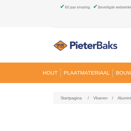
✔
✔
60 jaar ervaring
Beveiligde webwink
HOUT
PLAATMATERIAAL
BOUW
Startpagina
/
Vloeren
/
Alumin