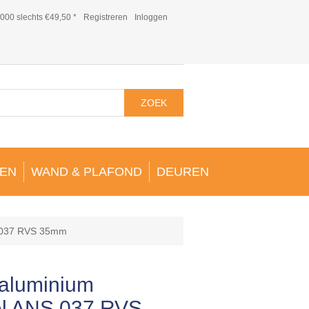
000 slechts €49,50 *
Registreren
Inloggen
ZOEK
EN
WAND & PLAFOND
DEUREN
S 037 RVS 35mm
 aluminium
el ANS 037 RVS