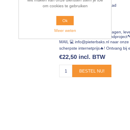
Beschikbaarheid::
Op voorraad
om cookies te gebruiken
EAN:
4012853133800
Ok
Meer weten
Leveringsdatum:
5-10 werkdagen, lev
HÜRNE vloer, wand of plafondproject
MAIL 💻
info@pieterbaks.nl
naar onze 
scherpste internetprijs🔥! Ontvang b
€22,50 incl. BTW
BESTEL NU!