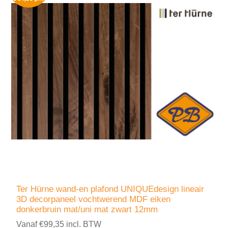
Ter Hürne wand-en plafond UNIQUEdesign lineair
3D decorpaneel vochtwerend MDF eiken
donkerbruin mat/uni mat zwart 12mm
Vanaf €99,35 incl. BTW