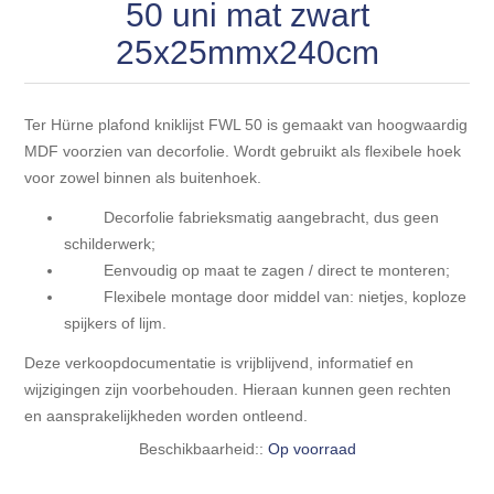
Blokhut opties
50 uni mat zwart
Scheepsbodem vloeren o.a. laminaat &
Gevelbekleding NORDHIIL® fijn diep zwart hout voor
houtlamelparket
25x25mmx240cm
Luxe massief houten wandbekleding
prachtige gevels!
Blokhut opbouwservice
Ondervloeren/toebehoren voor laminaat & lamel en
Lijstwerk & Profielen en toebehoren
Gevelbekleding Fazawood
fineerparket
Ter Hürne plafond kniklijst FWL 50 is gemaakt van hoogwaardig
MDF voorzien van decorfolie. Wordt gebruikt als flexibele hoek
voor zowel binnen als buitenhoek.
Gevelbekleding Woodritch
Ondervloeren/toebehoren voor SPC vinyl vloeren
Decorfolie fabrieksmatig aangebracht, dus geen
Gevelbekleding sioo:x & radiata-pine vulcan concept
schilderwerk;
Plinten
Eenvoudig op maat te zagen / direct te monteren;
Flexibele montage door middel van: nietjes, koploze
Gevel-en dakrand bekleding Novalit outdoor® made by
Aluminium profielen
spijkers of lijm.
SK Stemid kunststoffen
Deze verkoopdocumentatie is vrijblijvend, informatief en
Vloeren legservice door professionals
Gevelbekleding HDM outdoor ® weersbestendige
wijzigingen zijn voorbehouden. Hieraan kunnen geen rechten
massief click 'N screw gevelpanelen
en aansprakelijkheden worden ontleend.
Beschikbaarheid::
Op voorraad
Toebehoren voor gevelbekleding