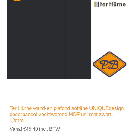
Ter Hürne wand-en plafond softline UNIQUEdesign
decorpaneel vochtwerend MDF uni mat zwart
12mm
Vanaf €45,40 incl. BTW