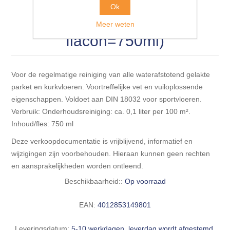
Blokhut opties
Ter Hürne parket
Ok
Scheepsbodem vloeren o.a. laminaat &
Gevelbekleding NORDHIIL® fijn diep zwart hout voor
houtlamelparket
reinigingsmiddel (per
Luxe massief houten wandbekleding
Meer weten
prachtige gevels!
Blokhut opbouwservice
flacon=750ml)
Ondervloeren/toebehoren voor laminaat & lamel en
Lijstwerk & Profielen en toebehoren
Gevelbekleding Fazawood
fineerparket
Voor de regelmatige reiniging van alle waterafstotend gelakte
Gevelbekleding Woodritch
Ondervloeren/toebehoren voor SPC vinyl vloeren
parket en kurkvloeren. Voortreffelijke vet en vuiloplossende
eigenschappen. Voldoet aan DIN 18032 voor sportvloeren.
Verbruik: Onderhoudsreiniging: ca. 0,1 liter per 100 m².
Gevelbekleding sioo:x & radiata-pine vulcan concept
Plinten
Inhoud/fles: 750 ml
Deze verkoopdocumentatie is vrijblijvend, informatief en
Gevel-en dakrand bekleding Novalit outdoor® made by
Aluminium profielen
SK Stemid kunststoffen
wijzigingen zijn voorbehouden. Hieraan kunnen geen rechten
en aansprakelijkheden worden ontleend.
Vloeren legservice door professionals
Gevelbekleding HDM outdoor ® weersbestendige
Beschikbaarheid::
Op voorraad
massief click 'N screw gevelpanelen
EAN:
4012853149801
Toebehoren voor gevelbekleding
Leveringsdatum:
5-10 werkdagen, leverdag wordt afgestemd.