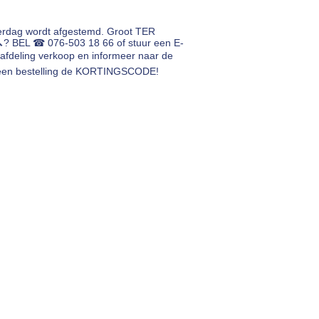
erdag wordt afgestemd. Groot TER
🔨? BEL ☎ 076-503 18 66 of stuur een E-
afdeling verkoop en informeer naar de
ij een bestelling de KORTINGSCODE!