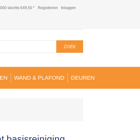
000 slechts €49,50 *
Registreren
Inloggen
ZOEK
EN
WAND & PLAFOND
DEUREN
t basisreiniging