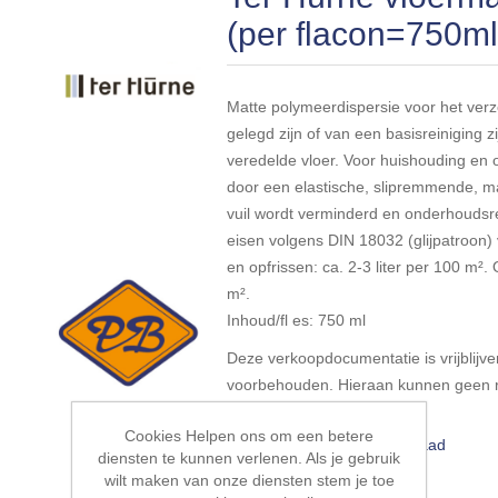
(per flacon=750ml
Matte polymeerdispersie voor het ver
gelegd zijn of van een basisreiniging 
veredelde vloer. Voor huishouding en o
door een elastische, slipremmende, m
vuil wordt verminderd en onderhoudsre
eisen volgens DIN 18032 (glijpatroon)
en opfrissen: ca. 2-3 liter per 100 m².
m².
Inhoud/fl es: 750 ml
Deze verkoopdocumentatie is vrijblijven
voorbehouden. Hieraan kunnen geen r
ontleend.
Cookies Helpen ons om een betere
Beschikbaarheid::
Op voorraad
diensten te kunnen verlenen. Als je gebruik
wilt maken van onze diensten stem je toe
EAN:
4012853149825