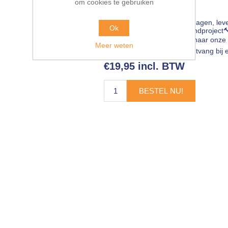
om cookies te gebruiken
Leveringsdatum:
5-10 werkdagen, lev
Ok
HÜRNE vloer, wand of plafondproject
MAIL 💻
info@pieterbaks.nl
naar onze 
Meer weten
scherpste internetprijs🔥! Ontvang b
€19,95 incl. BTW
BESTEL NU!