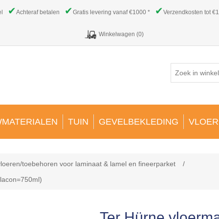
✔
✔
✔
el
Achteraf betalen
Gratis levering vanaf €1000 *
Verzendkosten tot €1
Winkelwagen
(0)
MATERIALEN
TUIN
GEVELBEKLEDING
VLOER
loeren/toebehoren voor laminaat & lamel en fineerparket
/
 flacon=750ml)
Ter Hürne vloerma