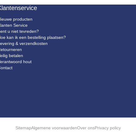
Klantenservice
ieuwe producten
lanten Service
ent u niet tevreden?
oe kan ik een bestelling plaatsen?
evering & verzendkosten
etourneren
eilig betalen
erantwoord hout
ontact
Sitemap
Algemene voorwaarden
Over ons
Privacy policy