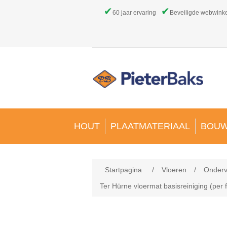
✔
✔
60 jaar ervaring
Beveiligde webwink
HOUT
PLAATMATERIAAL
BOUW
Startpagina
/
Vloeren
/
Onderv
Ter Hürne vloermat basisreiniging (per