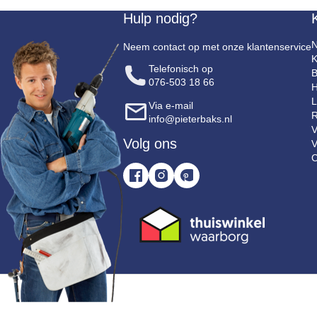
Hulp nodig?
N
Neem contact op met onze klantenservice
K
Telefonisch op
B
076-503 18 66
H
L
Via e-mail
R
info@pieterbaks.nl
V
Volg ons
V
C