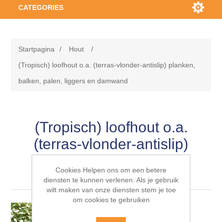
CATEGORIES
HOUT
Startpagina
/
Hout
/
PLAATMATERIAAL
Vurenhout
(Tropisch) loofhout o.a. (terras-vlonder-antislip) planken,
balken, palen, liggers en damwand
BOUWMATERIALEN
Vurenhout NE kwinta, klasse C geëgaliseerde latten
Verduurzaamd naaldhout
BIObased plaatmateriaal
Vurenhout NE kwinta, klasse C geschaafd kleine maten
Douglas hout
Underlayment platen
TUIN
Gipsplaten
(Tropisch) loofhout o.a.
(terras-vlonder-antislip)
Vurenhout NE kwinta, klasse C geschaafd midden
Eikenhout (vers-fijnbezaagd)
OSB platen
GEVELBEKLEDING
Gipsplaten
Gipsvezelplaten
Tuinplanken & rabbatdelen o.a. verduurzaamd
planken, balken, palen,
maten
naaldhout, douglas, eiken vers-fijnbezaagd en
Cookies Helpen ons om een betere
(tropisch) loofhout
liggers en damwand
(Tropisch) loofhout o.a. (terras-vlonder-antislip)
Multiplex Interieur platen
Toebehoren gipsplaten
diensten te kunnen verlenen. Als je gebruik
VLOEREN
Gipsvezelplaten
Metalstud wandprofielen
Gevelbekleding hout
Vurenhout NE kwinta, klasse C geschaafd zware balk
planken, balken, palen, liggers en damwand
wilt maken van onze diensten stem je toe
maten
Tuinpalen, staanders & liggers, regels o.a.
om cookies te gebruiken
Multiplex Exterieur platen
Toebehoren gipsvezelplaten
Bouwstenen & blokken
verduurzaamd naaldhout, douglas, eiken vers-
Gevelbekleding (multiplexen & mdf) platen
WAND & PLAFOND
Laminaat vloeren
Vloerdelen
fijnbezaagd en (tropisch) loofhout