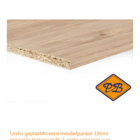
Unilin geplastificeerd meubelpaneel 18mm
missouri hickory licht 2-zijdig voorzien van