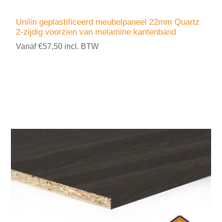
Unilin geplastificeerd meubelpaneel 22mm Quartz
2-zijdig voorzien van melamine kantenband
Vanaf €57,50 incl. BTW