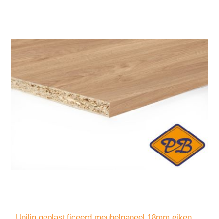
Unilin geplastificeerd meubelpaneel 18mm eiken