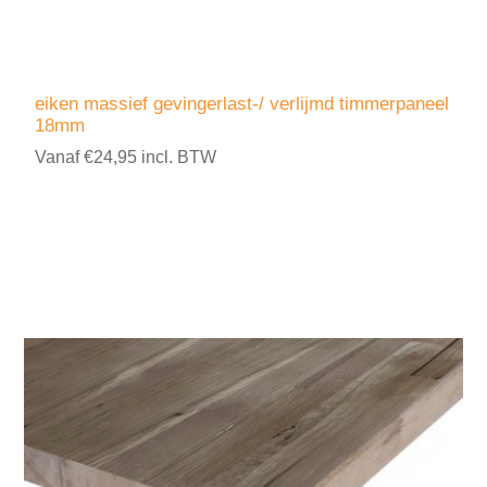
eiken massief gevingerlast-/ verlijmd timmerpaneel
18mm
Vanaf €24,95 incl. BTW