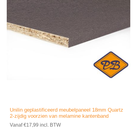
Unilin geplastificeerd meubelpaneel 18mm Quartz
2-zijdig voorzien van melamine kantenband
Vanaf €17,99 incl. BTW