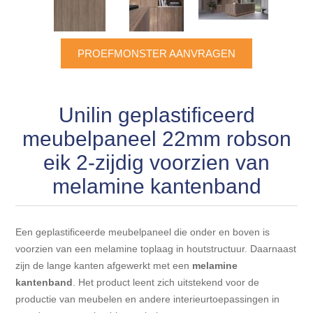
Blokhut opties
Scheepsbodem vloeren o.a. laminaat &
Gevelbekleding NORDHIIL® fijn diep zwart hout voor
houtlamelparket
Luxe massief houten wandbekleding
prachtige gevels!
Blokhut opbouwservice
PROEFMONSTER AANVRAGEN
Ondervloeren/toebehoren voor laminaat & lamel en
Lijstwerk & Profielen en toebehoren
Gevelbekleding Fazawood
fineerparket
Unilin geplastificeerd
Gevelbekleding Woodritch
Ondervloeren/toebehoren voor SPC vinyl vloeren
meubelpaneel 22mm robson
Gevelbekleding sioo:x & radiata-pine vulcan concept
eik 2-zijdig voorzien van
Plinten
melamine kantenband
Gevel-en dakrand bekleding Novalit outdoor® made by
Aluminium profielen
SK Stemid kunststoffen
Een geplastificeerde meubelpaneel die onder en boven is
Vloeren legservice door professionals
Gevelbekleding HDM outdoor ® weersbestendige
voorzien van een melamine toplaag in houtstructuur. Daarnaast
massief click 'N screw gevelpanelen
zijn de lange kanten afgewerkt met een
melamine
kantenband
. Het product leent zich uitstekend voor de
productie van meubelen en andere interieurtoepassingen in
Toebehoren voor gevelbekleding