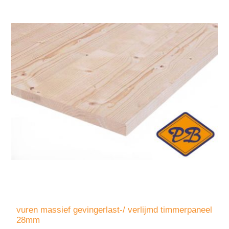
vuren massief gevingerlast-/ verlijmd timmerpaneel
28mm