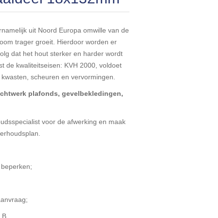
rnamelijk uit Noord Europa omwille van de
oom trager groeit. Hierdoor worden er
olg dat het hout sterker en harder wordt
 de kwaliteitseisen: KVH 2000, voldoet
m kwasten, scheuren en vervormingen.
ichtwerk plafonds, gevelbekledingen,
udsspecialist voor de afwerking en maak
erhoudsplan.
 beperken;
aanvraag;
 B.