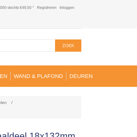
000 slechts €49,50 *
Registreren
Inloggen
ZOEK
EN
WAND & PLAFOND
DEUREN
elen
/
raaldeel 18x132mm