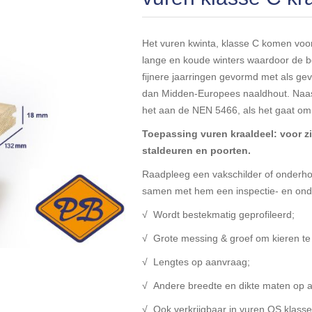
Het vuren kwinta, klasse C komen voo
lange en koude winters waardoor de b
fijnere jaarringen gevormd met als gev
dan Midden-Europees naaldhout. Naast
het aan de NEN 5466, als het gaat o
Toepassing vuren kraaldeel: voor z
staldeuren en poorten.
Raadpleeg een vakschilder of onderho
samen met hem een inspectie- en ond
√ Wordt bestekmatig geprofileerd;
√ Grote messing & groef om kieren te
√ Lengtes op aanvraag;
√ Andere breedte en dikte maten op 
√ Ook verkrijgbaar in vuren OS klasse