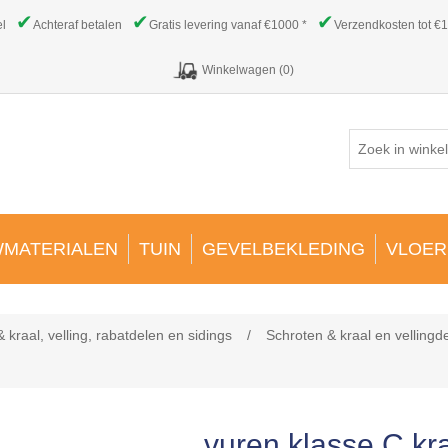
✔
✔
✔
el
Achteraf betalen
Gratis levering vanaf €1000 *
Verzendkosten tot €1
Winkelwagen
(0)
MATERIALEN
TUIN
GEVELBEKLEDING
VLOER
 kraal, velling, rabatdelen en sidings
/
Schroten & kraal en vellingd
vuren klasse C k