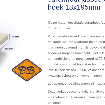
hoek 18x195mm
Kleine maten geschaafd vurenhout (
t/m 28x195mm.
Vuren kwinta klasse C komt voornamel
en koude winters waardoor de boom tra
jaarringen gevormd met als gevolg dat
Midden-Europees naaldhout. Het is k
op handelslengten aangevoerd (2,70-
mm dikte wordt het hout standaard g
kwaliteitseisen: KVH 2000, voldoet he
kwasten, scheuren en vervormingen.
Let op getoonde afmetingen zijn: ca. 
Deze verkoopdocumentatie is vrijblijven
voorbehouden. Hieraan kunnen geen r
ontleend.