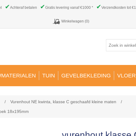
✔
✔
✔
el
Achteraf betalen
Gratis levering vanaf €1000 *
Verzendkosten tot €1
Winkelwagen
(0)
MATERIALEN
TUIN
GEVELBEKLEDING
VLOER
/
Vurenhout NE kwinta, klasse C geschaafd kleine maten
/
 hoek 18x195mm
vurenhout klasse 