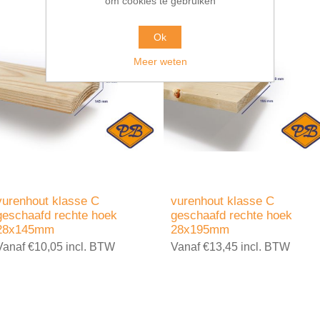
om cookies te gebruiken
Ok
Meer weten
vurenhout klasse C
vurenhout klasse C
geschaafd rechte hoek
geschaafd rechte hoek
28x145mm
28x195mm
Vanaf €10,05 incl. BTW
Vanaf €13,45 incl. BTW