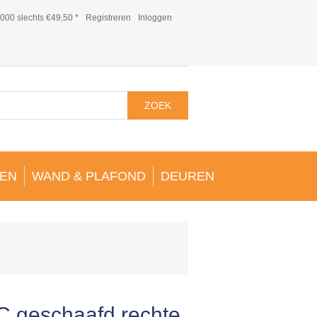
000 slechts €49,50 *
Registreren
Inloggen
ZOEK
EN
WAND & PLAFOND
DEUREN
C geschaafd rechte