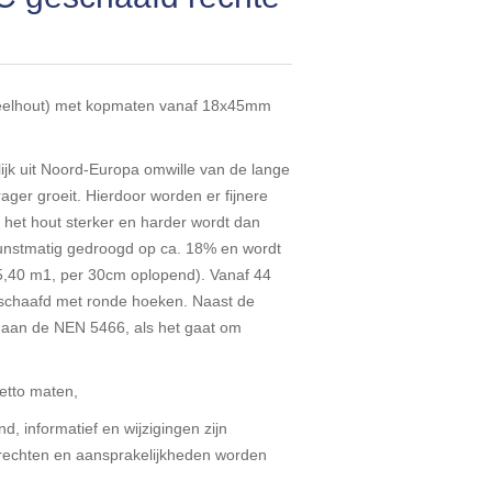
deelhout) met kopmaten vanaf 18x45mm
ijk uit Noord-Europa omwille van de lange
ger groeit. Hierdoor worden er fijnere
 het hout sterker en harder wordt dan
unstmatig gedroogd op ca. 18% en wordt
5,40 m1, per 30cm oplopend). Vanaf 44
eschaafd met ronde hoeken. Naast de
t aan de NEN 5466, als het gaat om
netto maten,
d, informatief en wijzigingen zijn
echten en aansprakelijkheden worden