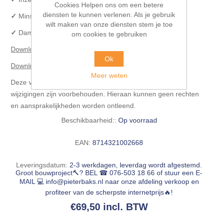
Cookies Helpen ons om een betere
diensten te kunnen verlenen. Als je gebruik
✓
Minstens 10 jaar werkzaam;
wilt maken van onze diensten stem je toe
✓
Dampregulerend.
om cookies te gebruiken
Download gratis product informatieblad.
Ok
Download gratis veiligheidsinformatieblad.
Meer weten
Deze verkoopdocumentatie is vrijblijvend, informatief en
wijzigingen zijn voorbehouden. Hieraan kunnen geen rechten
en aansprakelijkheden worden ontleend.
Beschikbaarheid::
Op voorraad
EAN:
8714321002668
Leveringsdatum:
2-3 werkdagen, leverdag wordt afgestemd.
Groot bouwproject🔨? BEL ☎ 076-503 18 66 of stuur een E-
MAIL 💻
info@pieterbaks.nl
naar onze afdeling verkoop en
profiteer van de scherpste internetprijs🔥!
€69,50 incl. BTW