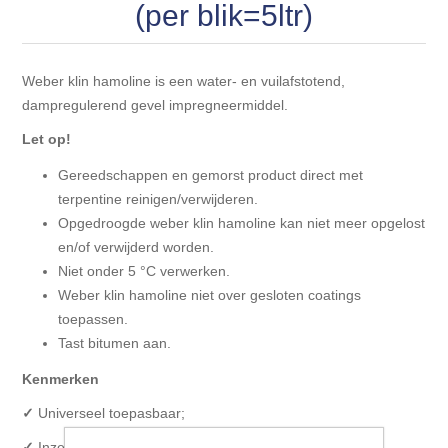
Blokhut opties
(per blik=5ltr)
Scheepsbodem vloeren o.a. laminaat &
Gevelbekleding NORDHIIL® fijn diep zwart hout voor
houtlamelparket
Luxe massief houten wandbekleding
prachtige gevels!
Blokhut opbouwservice
Weber klin hamoline is een water- en vuilafstotend,
Ondervloeren/toebehoren voor laminaat & lamel en
Lijstwerk & Profielen en toebehoren
dampregulerend gevel impregneermiddel.
Gevelbekleding Fazawood
fineerparket
Let op!
Gevelbekleding Woodritch
Ondervloeren/toebehoren voor SPC vinyl vloeren
Gereedschappen en gemorst product direct met
terpentine reinigen/verwijderen.
Gevelbekleding sioo:x & radiata-pine vulcan concept
Opgedroogde weber klin hamoline kan niet meer opgelost
Plinten
en/of verwijderd worden.
Niet onder 5 °C verwerken.
Gevel-en dakrand bekleding Novalit outdoor® made by
Aluminium profielen
Weber klin hamoline niet over gesloten coatings
SK Stemid kunststoffen
toepassen.
Vloeren legservice door professionals
Tast bitumen aan.
Gevelbekleding HDM outdoor ® weersbestendige
massief click 'N screw gevelpanelen
Kenmerken
✓
Universeel toepasbaar;
Toebehoren voor gevelbekleding
✓
Inzetbaar op reeds geïmpregneerde ondergronden;