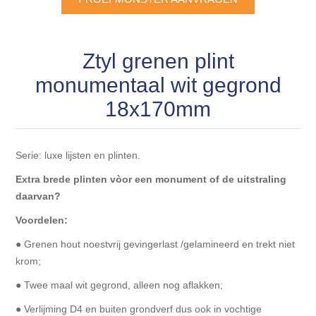
Blokhut opties
Scheepsbodem vloeren o.a. laminaat &
Gevelbekleding NORDHIIL® fijn diep zwart hout voor
houtlamelparket
Luxe massief houten wandbekleding
prachtige gevels!
Blokhut opbouwservice
Ztyl grenen plint
Ondervloeren/toebehoren voor laminaat & lamel en
Lijstwerk & Profielen en toebehoren
Gevelbekleding Fazawood
monumentaal wit gegrond
fineerparket
18x170mm
Gevelbekleding Woodritch
Ondervloeren/toebehoren voor SPC vinyl vloeren
Serie: luxe lijsten en plinten.
Gevelbekleding sioo:x & radiata-pine vulcan concept
Plinten
Extra brede plinten
vòor een monument of de uitstraling
Gevel-en dakrand bekleding Novalit outdoor® made by
daarvan?
Aluminium profielen
SK Stemid kunststoffen
Voordelen:
Vloeren legservice door professionals
● Grenen hout noestvrij gevingerlast /gelamineerd en trekt niet
Gevelbekleding HDM outdoor ® weersbestendige
krom;
massief click 'N screw gevelpanelen
● Twee maal wit gegrond, alleen nog aflakken;
Toebehoren voor gevelbekleding
● Verlijming D4 en buiten grondverf dus ook in vochtige