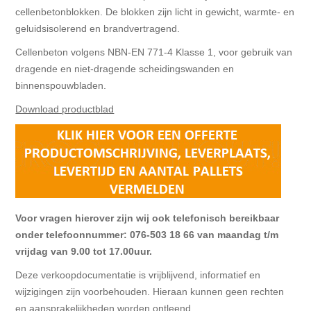
Blokhut opties
Scheepsbodem vloeren o.a. laminaat &
cellenbetonblokken. De blokken zijn licht in gewicht, warmte- en
Gevelbekleding NORDHIIL® fijn diep zwart hout voor
houtlamelparket
Luxe massief houten wandbekleding
geluidsisolerend en brandvertragend.
prachtige gevels!
Blokhut opbouwservice
Cellenbeton volgens NBN-EN 771-4 Klasse 1, voor gebruik van
Ondervloeren/toebehoren voor laminaat & lamel en
Lijstwerk & Profielen en toebehoren
dragende en niet-dragende scheidingswanden en
Gevelbekleding Fazawood
fineerparket
binnenspouwbladen.
Download productblad
Gevelbekleding Woodritch
Ondervloeren/toebehoren voor SPC vinyl vloeren
Gevelbekleding sioo:x & radiata-pine vulcan concept
Plinten
Gevel-en dakrand bekleding Novalit outdoor® made by
Aluminium profielen
SK Stemid kunststoffen
Voor vragen hierover zijn wij ook telefonisch bereikbaar
Vloeren legservice door professionals
onder telefoonnummer: 076-503 18 66 van maandag t/m
Gevelbekleding HDM outdoor ® weersbestendige
vrijdag van 9.00 tot 17.00uur.
massief click 'N screw gevelpanelen
Deze verkoopdocumentatie is vrijblijvend, informatief en
wijzigingen zijn voorbehouden. Hieraan kunnen geen rechten
Toebehoren voor gevelbekleding
en aansprakelijkheden worden ontleend.