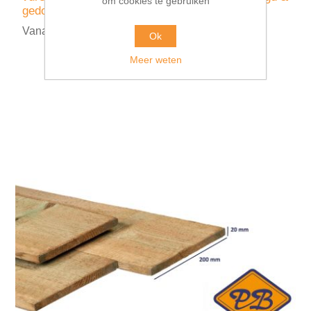
om cookies te gebruiken
gedompeld 32x200mm
Vanaf €42,75 incl. BTW
Ok
Meer weten