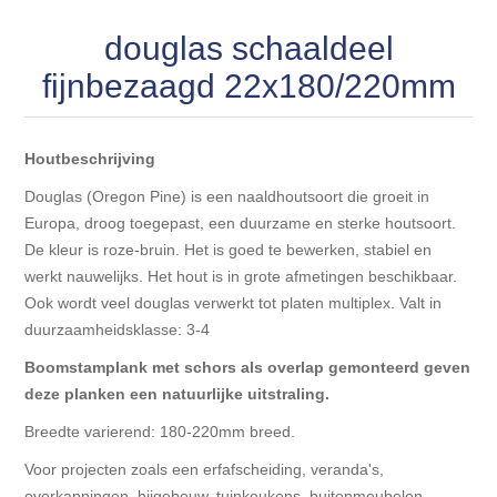
Blokhut opties
Scheepsbodem vloeren o.a. laminaat &
Gevelbekleding NORDHIIL® fijn diep zwart hout voor
douglas schaaldeel
houtlamelparket
Luxe massief houten wandbekleding
prachtige gevels!
Blokhut opbouwservice
fijnbezaagd 22x180/220mm
Ondervloeren/toebehoren voor laminaat & lamel en
Lijstwerk & Profielen en toebehoren
Gevelbekleding Fazawood
fineerparket
Houtbeschrijving
Gevelbekleding Woodritch
Ondervloeren/toebehoren voor SPC vinyl vloeren
Douglas (Oregon Pine) is een naaldhoutsoort die groeit in
Europa, droog toegepast, een duurzame en sterke houtsoort.
Gevelbekleding sioo:x & radiata-pine vulcan concept
Plinten
De kleur is roze-bruin. Het is goed te bewerken, stabiel en
werkt nauwelijks. Het hout is in grote afmetingen beschikbaar.
Ook wordt veel douglas verwerkt tot platen multiplex. Valt in
Gevel-en dakrand bekleding Novalit outdoor® made by
Aluminium profielen
SK Stemid kunststoffen
duurzaamheidsklasse: 3-4
Boomstamplank met schors als overlap gemonteerd geven
Vloeren legservice door professionals
Gevelbekleding HDM outdoor ® weersbestendige
deze planken een natuurlijke uitstraling.
massief click 'N screw gevelpanelen
Breedte varierend: 180-220mm breed.
Voor projecten zoals een erfafscheiding, veranda's,
Toebehoren voor gevelbekleding
overkappingen, bijgebouw, tuinkeukens, buitenmeubelen,