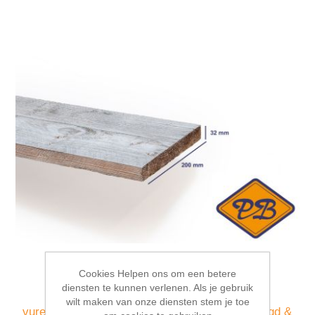
Cookies Helpen ons om een betere
diensten te kunnen verlenen. Als je gebruik
wilt maken van onze diensten stem je toe
vuren ME oud gemaakt steigerhout ruw gedroogd &