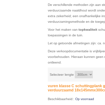
De verschillende methoden zijn aan s
verduurzaamde naaldhout wordt onder 
extra zekerheid; een onafhankelijke ins
verduurzamingsmethode en de toegep
Voor het maken van
topkwaliteit
schu
toepassingen in de tuin.
Let op getoonde afmetingen zijn: ca. 
Deze verkoopdocumentatie is vrijblijven
voorbehouden. Hieraan kunnen geen r
ontleend.
Selecteer lengte
vuren klasse C schuttingplank
verduurzaamd 18x145mmx300
Beschikbaarheid::
Op voorraad