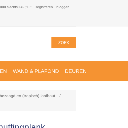
000 slechts €49,50 *
Registreren
Inloggen
ZOEK
EN
WAND & PLAFOND
DEUREN
bezaagd en (tropisch) loofhout
/
huttingplank