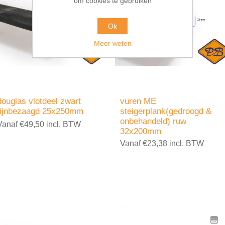
om cookies te gebruiken
Ok
Meer weten
douglas vlotdeel zwart
vuren ME
fijnbezaagd 25x250mm
steigerplank(gedroogd &
onbehandeld) ruw
Vanaf €49,50 incl. BTW
32x200mm
Vanaf €23,38 incl. BTW