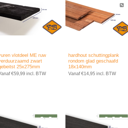
vuren vlotdeel ME ruw
hardhout schuttingplank
verduurzaamd zwart
rondom glad geschaafd
gebeitst 25x275mm
18x140mm
Vanaf €59,99 incl. BTW
Vanaf €14,95 incl. BTW