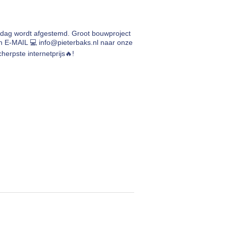
rdag wordt afgestemd. Groot bouwproject
en E-MAIL 💻
info@pieterbaks.nl
naar onze
herpste internetprijs🔥!