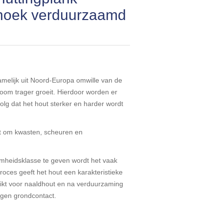
hoek verduurzaamd
amelijk uit Noord-Europa omwille van de
oom trager groeit. Hierdoor worden er
olg dat het hout sterker en harder wordt
at om kwasten, scheuren en
mheidsklasse te geven wordt het vaak
oces geeft het hout een karakteristieke
chikt voor naaldhout en na verduurzaming
tegen grondcontact.