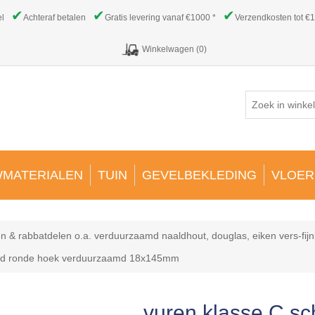
✔
✔
✔
el
Achteraf betalen
Gratis levering vanaf €1000 *
Verzendkosten tot €1
Winkelwagen
(0)
MATERIALEN
TUIN
GEVELBEKLEDING
VLOER
n & rabbatdelen o.a. verduurzaamd naaldhout, douglas, eiken vers-fijn
aafd ronde hoek verduurzaamd 18x145mm
vuren klasse C sc