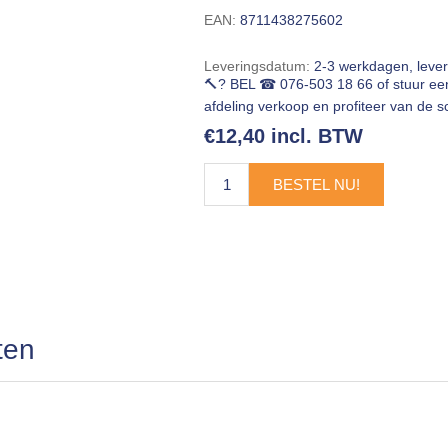
EAN:
8711438275602
Leveringsdatum:
2-3 werkdagen, leve
🔨? BEL ☎ 076-503 18 66 of stuur e
afdeling verkoop en profiteer van de sc
€12,40 incl. BTW
BESTEL NU!
ten