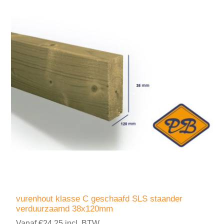
vurenhout klasse C geschaafd SLS staander
verduurzaamd 38x120mm
Vanaf €24,25 incl. BTW