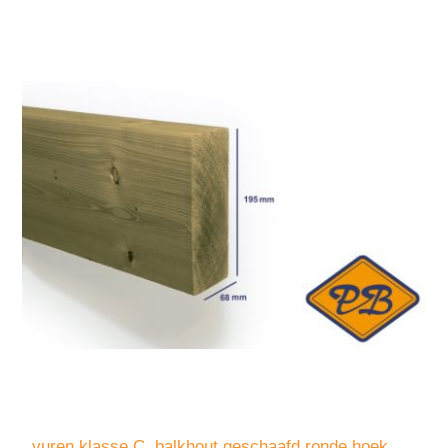
vuren klasse C. balkhout geschaafd ronde hoek