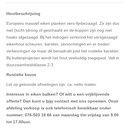
Blokhut opties
Scheepsbodem vloeren o.a. laminaat &
Gevelbekleding NORDHIIL® fijn diep zwart hout voor
houtlamelparket
Luxe massief houten wandbekleding
Houtbeschrijving
prachtige gevels!
Blokhut opbouwservice
Europees massief eiken planken vers-fijnbezaagd. Ze zijn dus
Ondervloeren/toebehoren voor laminaat & lamel en
Lijstwerk & Profielen en toebehoren
niet (lucht-)droog of geschaafd en de koppen zijn nog niet
Gevelbekleding Fazawood
fineerparket
haaks afgezaagd. Bij het indrogen vertoond het versgezaagd
eikenhout scheuren, barsten, vervormingen en er treden
Gevelbekleding Woodritch
Ondervloeren/toebehoren voor SPC vinyl vloeren
verkeuringen op maar dit benadrukt juist het rustieke karakter.
Bij buitenprojecten wordt het hout veelvuldig toegepast. Valt in
Gevelbekleding sioo:x & radiata-pine vulcan concept
Plinten
duurzaamheidsklasse 2-3.
Rustieke keuze
Gevel-en dakrand bekleding Novalit outdoor® made by
Aluminium profielen
Let op getoonde afmetingen zijn: ca. netto maten.
SK Stemid kunststoffen
Interesse in eiken balken? Of wilt u een vrijblijvende
Vloeren legservice door professionals
offerte? Dan kunt u
hier
contact met ons opnemen. Onze
Gevelbekleding HDM outdoor ® weersbestendige
massief click 'N screw gevelpanelen
afdeling verkoop is ook telefonisch bereikbaar onder
nummer: 076-503 18 66 van maandag t/m vrijdag van 9.00
tot 17.00uur.
Toebehoren voor gevelbekleding