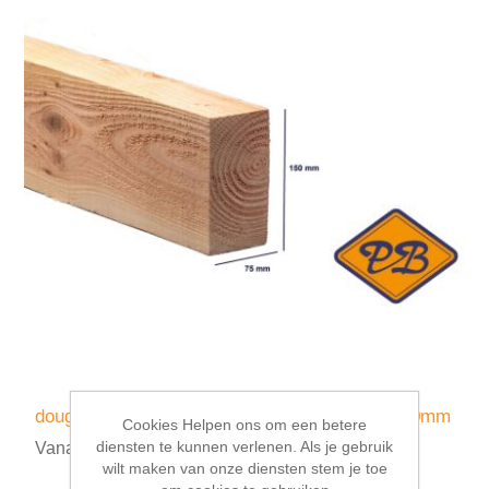
douglas balk fijnbezaagd 4-EX gezaagd 75x150mm
Cookies Helpen ons om een betere
diensten te kunnen verlenen. Als je gebruik
Vanaf €29,50 incl. BTW
wilt maken van onze diensten stem je toe