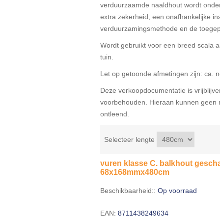
verduurzaamde naaldhout wordt onder 
extra zekerheid; een onafhankelijke ins
verduurzamingsmethode en de toegep
Wordt gebruikt voor een breed scala
tuin.
Let op getoonde afmetingen zijn: ca. 
Deze verkoopdocumentatie is vrijblijven
voorbehouden. Hieraan kunnen geen r
ontleend.
Selecteer lengte
vuren klasse C. balkhout gesc
68x168mmx480cm
Beschikbaarheid::
Op voorraad
EAN:
8711438249634