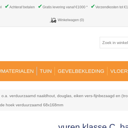
✔
✔
✔
el
Achteraf betalen
Gratis levering vanaf €1000 *
Verzendkosten tot €1
Winkelwagen
(0)
MATERIALEN
TUIN
GEVELBEKLEDING
VLOER
 o.a. verduurzaamd naaldhout, douglas, eiken vers-fijnbezaagd en (tro
ronde hoek verduurzaamd 68x168mm
vuren klasse C. b