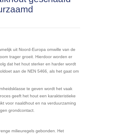
uurzaamd
amelijk uit Noord-Europa omwille van de
oom trager groeit. Hierdoor worden er
olg dat het hout sterker en harder wordt
oldoet aan de NEN 5466, als het gaat om
mheidsklasse te geven wordt het vaak
oces geeft het hout een karakteristieke
chikt voor naaldhout en na verduurzaming
tegen grondcontact.
trenge milieuregels gebonden. Het