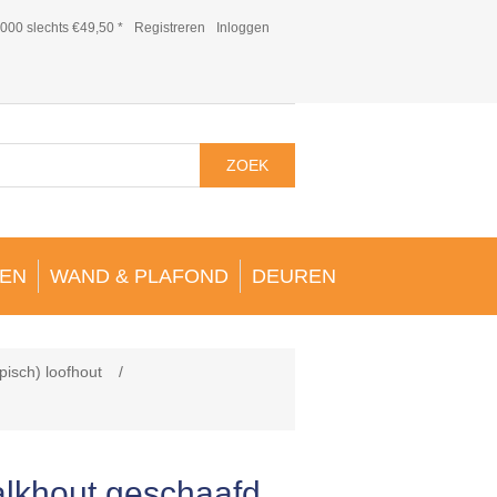
000 slechts €49,50 *
Registreren
Inloggen
ZOEK
EN
WAND & PLAFOND
DEUREN
pisch) loofhout
/
alkhout geschaafd