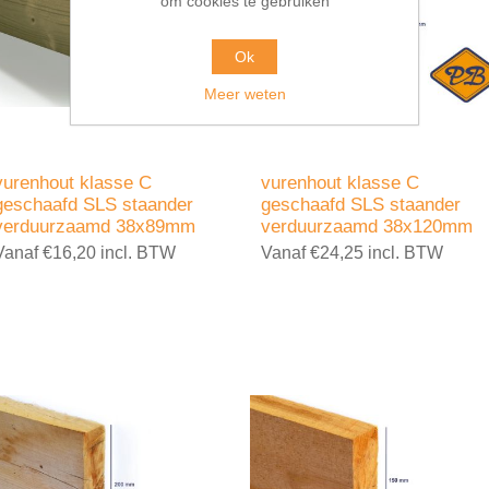
om cookies te gebruiken
Ok
Meer weten
vurenhout klasse C
vurenhout klasse C
geschaafd SLS staander
geschaafd SLS staander
verduurzaamd 38x89mm
verduurzaamd 38x120mm
Vanaf €16,20 incl. BTW
Vanaf €24,25 incl. BTW