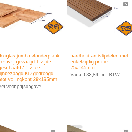
douglas jumbo vlonderplank
hardhout antislipdelen met
kernvrij gezaagd 1-zijde
enkelzijdig profiel
geschaafd / 1-zijde
25x145mm
fijnbezaagd KD gedroogd
Vanaf €38,84 incl. BTW
met vellingkant 28x195mm
Bel voor prijsopgave