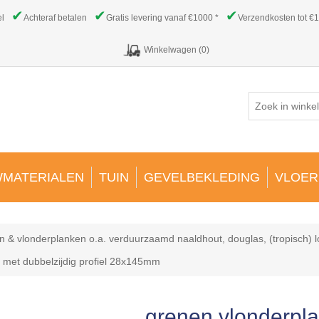
✔
✔
✔
el
Achteraf betalen
Gratis levering vanaf €1000 *
Verzendkosten tot €1
Winkelwagen
(0)
MATERIALEN
TUIN
GEVELBEKLEDING
VLOER
n & vlonderplanken o.a. verduurzaamd naaldhout, douglas, (tropisch) 
met dubbelzijdig profiel 28x145mm
grenen vlonderpl