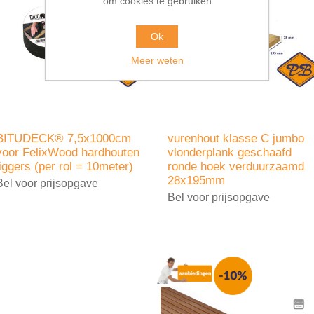
om cookies te gebruiken
Ok
Meer weten
BITUDECK® 7,5x1000cm
vurenhout klasse C jumbo
voor FelixWood hardhouten
vlonderplank geschaafd
liggers (per rol = 10meter)
ronde hoek verduurzaamd
28x195mm
Bel voor prijsopgave
Bel voor prijsopgave