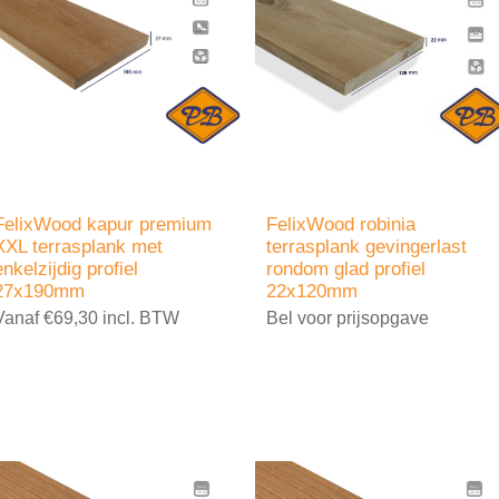
FelixWood kapur premium
FelixWood robinia
XXL terrasplank met
terrasplank gevingerlast
enkelzijdig profiel
rondom glad profiel
27x190mm
22x120mm
Vanaf €69,30 incl. BTW
Bel voor prijsopgave