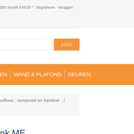
000 slechts €49,50 *
Registreren
Inloggen
ZOEK
EN
WAND & PLAFOND
DEUREN
loofhout , composiet en bamboe
/
ank ME