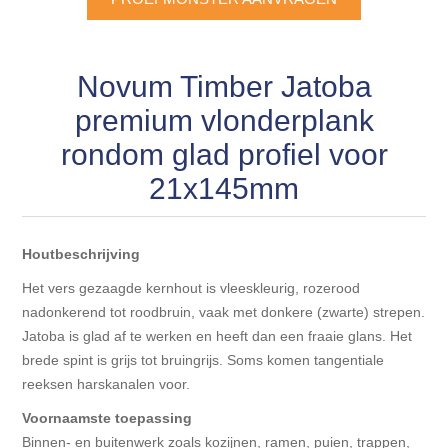
Blokhut opties
Scheepsbodem vloeren o.a. laminaat &
Gevelbekleding NORDHIIL® fijn diep zwart hout voor
houtlamelparket
Luxe massief houten wandbekleding
prachtige gevels!
Blokhut opbouwservice
Novum Timber Jatoba
Ondervloeren/toebehoren voor laminaat & lamel en
Lijstwerk & Profielen en toebehoren
Gevelbekleding Fazawood
premium vlonderplank
fineerparket
rondom glad profiel voor
Gevelbekleding Woodritch
Ondervloeren/toebehoren voor SPC vinyl vloeren
21x145mm
Gevelbekleding sioo:x & radiata-pine vulcan concept
Plinten
Houtbeschrijving
Gevel-en dakrand bekleding Novalit outdoor® made by
Aluminium profielen
Het vers gezaagde kernhout is vleeskleurig, rozerood
SK Stemid kunststoffen
nadonkerend tot roodbruin, vaak met donkere (zwarte) strepen.
Jatoba is glad af te werken en heeft dan een fraaie glans. Het
Vloeren legservice door professionals
Gevelbekleding HDM outdoor ® weersbestendige
brede spint is grijs tot bruingrijs. Soms komen tangentiale
massief click 'N screw gevelpanelen
reeksen harskanalen voor.
Voornaamste toepassing
Toebehoren voor gevelbekleding
Binnen- en buitenwerk zoals kozijnen, ramen, puien, trappen,