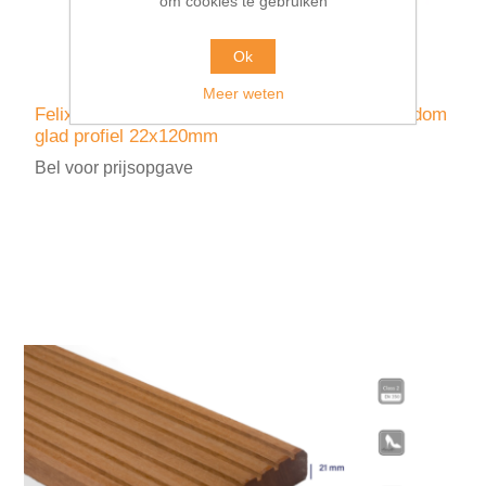
om cookies te gebruiken
Ok
Meer weten
FelixWood robinia terrasplank gevingerlast rondom
glad profiel 22x120mm
Bel voor prijsopgave