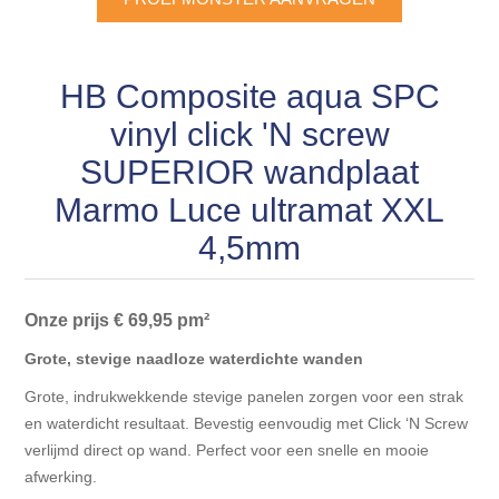
Blokhut opties
Scheepsbodem vloeren o.a. laminaat &
Gevelbekleding NORDHIIL® fijn diep zwart hout voor
houtlamelparket
Luxe massief houten wandbekleding
prachtige gevels!
Blokhut opbouwservice
HB Composite aqua SPC
Ondervloeren/toebehoren voor laminaat & lamel en
Lijstwerk & Profielen en toebehoren
Gevelbekleding Fazawood
vinyl click 'N screw
fineerparket
SUPERIOR wandplaat
Gevelbekleding Woodritch
Ondervloeren/toebehoren voor SPC vinyl vloeren
Marmo Luce ultramat XXL
4,5mm
Gevelbekleding sioo:x & radiata-pine vulcan concept
Plinten
Gevel-en dakrand bekleding Novalit outdoor® made by
Aluminium profielen
Onze prijs € 69,95 pm²
SK Stemid kunststoffen
Grote, stevige naadloze waterdichte wanden
Vloeren legservice door professionals
Gevelbekleding HDM outdoor ® weersbestendige
Grote, indrukwekkende stevige panelen zorgen voor een strak
massief click 'N screw gevelpanelen
en waterdicht resultaat. Bevestig eenvoudig met Click ‘N Screw
verlijmd direct op wand. Perfect voor een snelle en mooie
afwerking.
Toebehoren voor gevelbekleding