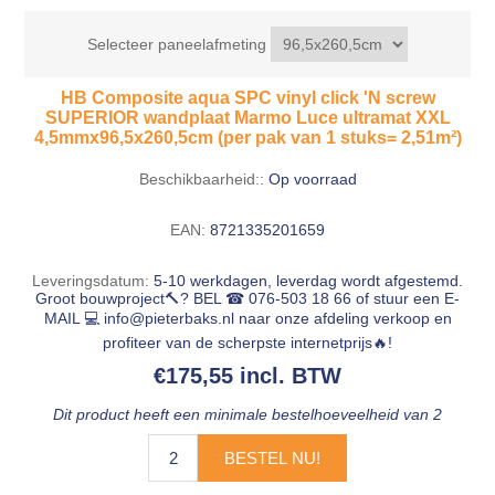
Selecteer paneelafmeting
HB Composite aqua SPC vinyl click 'N screw
SUPERIOR wandplaat Marmo Luce ultramat XXL
4,5mmx96,5x260,5cm (per pak van 1 stuks= 2,51m²)
Beschikbaarheid::
Op voorraad
EAN:
8721335201659
Leveringsdatum:
5-10 werkdagen, leverdag wordt afgestemd.
Groot bouwproject🔨? BEL ☎ 076-503 18 66 of stuur een E-
MAIL 💻
info@pieterbaks.nl
naar onze afdeling verkoop en
profiteer van de scherpste internetprijs🔥!
€175,55 incl. BTW
Dit product heeft een minimale bestelhoeveelheid van 2
BESTEL NU!