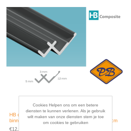
Cookies Helpen ons om een betere
diensten te kunnen verlenen. Als je gebruik
HB composite professional aluminium
wilt maken van onze diensten stem je toe
binnenhoekprofiel mat zwart 12x5x4,5mmx270cm
om cookies te gebruiken
€12,95 incl. BTW