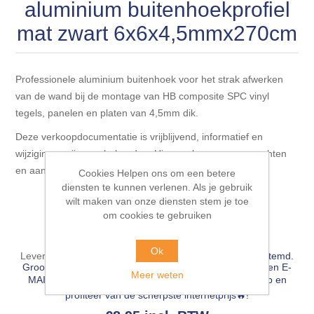
Blokhut opties
aluminium buitenhoekprofiel
Scheepsbodem vloeren o.a. laminaat &
Gevelbekleding NORDHIIL® fijn diep zwart hout voor
houtlamelparket
mat zwart 6x6x4,5mmx270cm
Luxe massief houten wandbekleding
prachtige gevels!
Blokhut opbouwservice
Ondervloeren/toebehoren voor laminaat & lamel en
Lijstwerk & Profielen en toebehoren
Gevelbekleding Fazawood
fineerparket
Professionele aluminium buitenhoek voor het strak afwerken
van de wand bij de montage van HB composite SPC vinyl
tegels, panelen en platen van 4,5mm dik.
Gevelbekleding Woodritch
Ondervloeren/toebehoren voor SPC vinyl vloeren
Deze verkoopdocumentatie is vrijblijvend, informatief en
wijzigingen zijn voorbehouden. Hieraan kunnen geen rechten
Gevelbekleding sioo:x & radiata-pine vulcan concept
Plinten
en aansprakelijkheden worden ontleend.
Cookies Helpen ons om een betere
diensten te kunnen verlenen. Als je gebruik
Beschikbaarheid::
Op voorraad
Gevel-en dakrand bekleding Novalit outdoor® made by
Aluminium profielen
wilt maken van onze diensten stem je toe
SK Stemid kunststoffen
om cookies te gebruiken
EAN:
8721335201017
Vloeren legservice door professionals
Gevelbekleding HDM outdoor ® weersbestendige
Ok
Leveringsdatum:
5-10 werkdagen, leverdag wordt afgestemd.
massief click 'N screw gevelpanelen
Groot bouwproject🔨? BEL ☎ 076-503 18 66 of stuur een E-
Meer weten
MAIL 💻
info@pieterbaks.nl
naar onze afdeling verkoop en
profiteer van de scherpste internetprijs🔥!
Toebehoren voor gevelbekleding