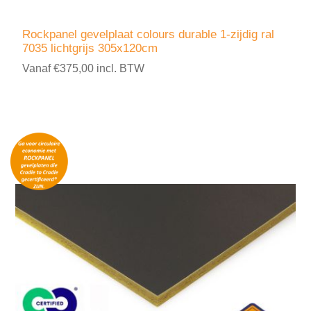
Rockpanel gevelplaat colours durable 1-zijdig ral
7035 lichtgrijs 305x120cm
Vanaf €375,00 incl. BTW