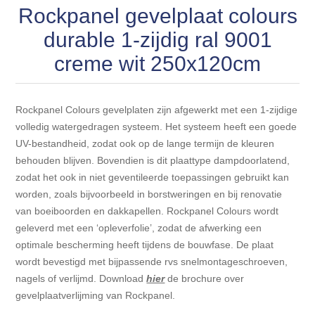
Blokhut opties
Rockpanel gevelplaat colours
Scheepsbodem vloeren o.a. laminaat &
Gevelbekleding NORDHIIL® fijn diep zwart hout voor
houtlamelparket
Luxe massief houten wandbekleding
durable 1-zijdig ral 9001
prachtige gevels!
Blokhut opbouwservice
creme wit 250x120cm
Ondervloeren/toebehoren voor laminaat & lamel en
Lijstwerk & Profielen en toebehoren
Gevelbekleding Fazawood
fineerparket
Rockpanel Colours gevelplaten zijn afgewerkt met een 1-zijdige
Gevelbekleding Woodritch
Ondervloeren/toebehoren voor SPC vinyl vloeren
volledig watergedragen systeem. Het systeem heeft een goede
UV-bestandheid, zodat ook op de lange termijn de kleuren
Gevelbekleding sioo:x & radiata-pine vulcan concept
Plinten
behouden blijven. Bovendien is dit plaattype dampdoorlatend,
zodat het ook in niet geventileerde toepassingen gebruikt kan
worden, zoals bijvoorbeeld in borstweringen en bij renovatie
Gevel-en dakrand bekleding Novalit outdoor® made by
Aluminium profielen
SK Stemid kunststoffen
van boeiboorden en dakkapellen. Rockpanel Colours wordt
geleverd met een ‘opleverfolie’, zodat de afwerking een
Vloeren legservice door professionals
optimale bescherming heeft tijdens de bouwfase. De plaat
Gevelbekleding HDM outdoor ® weersbestendige
wordt bevestigd met bijpassende rvs snelmontageschroeven,
massief click 'N screw gevelpanelen
nagels of verlijmd. Download
hier
de brochure over
gevelplaatverlijming van Rockpanel.
Toebehoren voor gevelbekleding