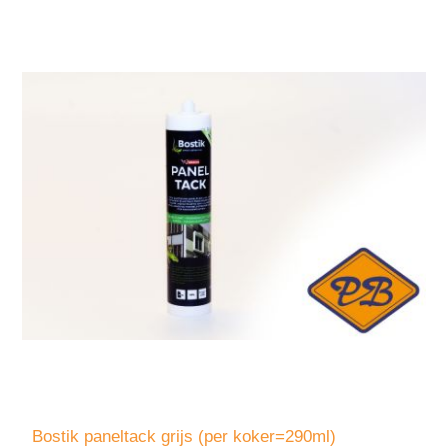
Bostik paneltack grijs (per koker=290ml)