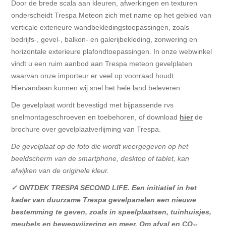
Door de brede scala aan kleuren, afwerkingen en texturen
onderscheidt Trespa Meteon zich met name op het gebied van
verticale exterieure wandbekledingstoepassingen, zoals
bedrijfs-, gevel-, balkon- en galerijbekleding, zonwering en
horizontale exterieure plafondtoepassingen. In onze webwinkel
vindt u een ruim aanbod aan Trespa meteon gevelplaten
waarvan onze importeur er veel op voorraad houdt.
Hiervandaan kunnen wij snel het hele land beleveren.
De gevelplaat wordt bevestigd met bijpassende rvs
snelmontageschroeven en toebehoren, of download
hier
de
brochure over gevelplaatverlijming van Trespa.
De gevelplaat op de foto die wordt weergegeven op het
beeldscherm van de smartphone, desktop of tablet, kan
afwijken van de originele kleur.
✓
ONTDEK TRESPA SECOND LIFE. Een initiatief in het
kader van duurzame Trespa gevelpanelen een nieuwe
bestemming te geven, zoals in speelplaatsen, tuinhuisjes,
meubels en bewegwijzering en meer. O
m afval en CO₂-