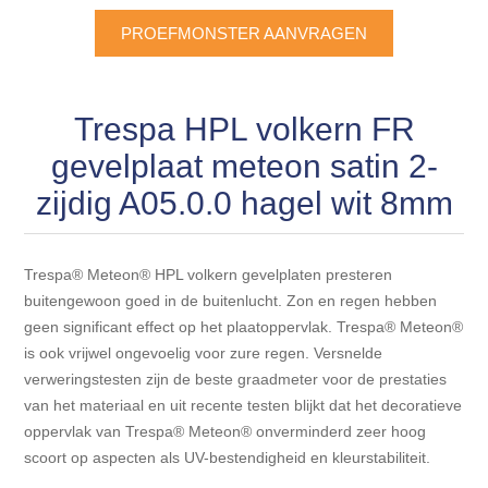
Blokhut opties
Scheepsbodem vloeren o.a. laminaat &
PROEFMONSTER AANVRAGEN
Gevelbekleding NORDHIIL® fijn diep zwart hout voor
houtlamelparket
Luxe massief houten wandbekleding
prachtige gevels!
Blokhut opbouwservice
Ondervloeren/toebehoren voor laminaat & lamel en
Lijstwerk & Profielen en toebehoren
Gevelbekleding Fazawood
Trespa HPL volkern FR
fineerparket
gevelplaat meteon satin 2-
Gevelbekleding Woodritch
Ondervloeren/toebehoren voor SPC vinyl vloeren
zijdig A05.0.0 hagel wit 8mm
Gevelbekleding sioo:x & radiata-pine vulcan concept
Plinten
Trespa® Meteon® HPL volkern gevelplaten presteren
buitengewoon goed in de buitenlucht. Zon en regen hebben
Gevel-en dakrand bekleding Novalit outdoor® made by
Aluminium profielen
SK Stemid kunststoffen
geen significant effect op het plaatoppervlak. Trespa® Meteon®
is ook vrijwel ongevoelig voor zure regen. Versnelde
Vloeren legservice door professionals
verweringstesten zijn de beste graadmeter voor de prestaties
Gevelbekleding HDM outdoor ® weersbestendige
van het materiaal en uit recente testen blijkt dat het decoratieve
massief click 'N screw gevelpanelen
oppervlak van Trespa® Meteon® onverminderd zeer hoog
scoort op aspecten als UV-bestendigheid en kleurstabiliteit.
Toebehoren voor gevelbekleding