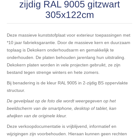
Blokhut opties
zijdig RAL 9005 gitzwart
Scheepsbodem vloeren o.a. laminaat &
Gevelbekleding NORDHIIL® fijn diep zwart hout voor
houtlamelparket
305x122cm
Luxe massief houten wandbekleding
prachtige gevels!
Blokhut opbouwservice
Ondervloeren/toebehoren voor laminaat & lamel en
Lijstwerk & Profielen en toebehoren
Gevelbekleding Fazawood
fineerparket
Deze massieve kunststofplaat voor exterieur toepassingen met
*10 jaar fabrieksgarantie. Door de massieve kern en duurzaam
toplaag is Dekokern onderhoudsarm en gemakkelijk te
Gevelbekleding Woodritch
Ondervloeren/toebehoren voor SPC vinyl vloeren
onderhouden. De platen behouden jarenlang hun uitstraling.
Dekokern platen worden in vele projecten gebruikt, ze zijn
Gevelbekleding sioo:x & radiata-pine vulcan concept
Plinten
bestand tegen strenge winters en hete zomers.
Bij benadering is de kleur RAL 9005 in 2-zijdig BS oppervlakte
Gevel-en dakrand bekleding Novalit outdoor® made by
Aluminium profielen
structuur.
SK Stemid kunststoffen
De gevelplaat op de foto die wordt weergegeven op het
Vloeren legservice door professionals
beeldscherm van de smartphone, desktop of tablet, kan
Gevelbekleding HDM outdoor ® weersbestendige
massief click 'N screw gevelpanelen
afwijken van de originele kleur.
Deze verkoopdocumentatie is vrijblijvend, informatief en
Toebehoren voor gevelbekleding
wijzigingen zijn voorbehouden. Hieraan kunnen geen rechten