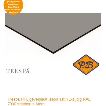
Trespa HPL gevelplaat izeon satin 1-zijdig RAL
7030 steengrijs 6mm