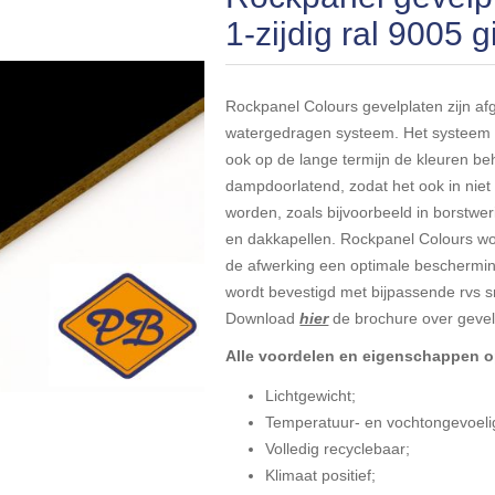
1-zijdig ral 9005
Rockpanel Colours gevelplaten zijn afg
watergedragen systeem. Het systeem 
ook op de lange termijn de kleuren beh
dampdoorlatend, zodat het ook in niet
worden, zoals bijvoorbeeld in borstwe
en dakkapellen. Rockpanel Colours wor
de afwerking een optimale bescherming
wordt bevestigd met bijpassende rvs s
Download
hier
de brochure over gevel
Alle voordelen en eigenschappen op
Lichtgewicht;
Temperatuur- en vochtongevoeli
Volledig recyclebaar;
Klimaat positief;