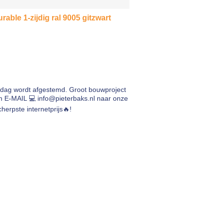
able 1-zijdig ral 9005 gitzwart
rdag wordt afgestemd. Groot bouwproject
en E-MAIL 💻
info@pieterbaks.nl
naar onze
herpste internetprijs🔥!