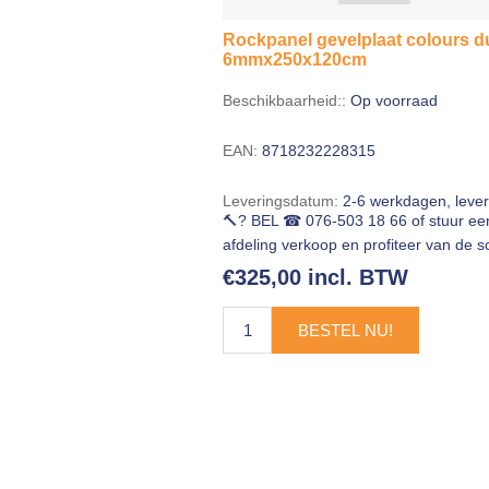
Rockpanel gevelplaat colours dur
6mmx250x120cm
Beschikbaarheid::
Op voorraad
EAN:
8718232228315
Leveringsdatum:
2-6 werkdagen, leve
🔨? BEL ☎ 076-503 18 66 of stuur e
afdeling verkoop en profiteer van de sc
€325,00 incl. BTW
BESTEL NU!