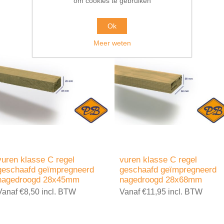
om cookies te gebruiken
Ok
Meer weten
vuren klasse C regel
vuren klasse C regel
geschaafd geïmpregneerd
geschaafd geïmpregneerd
nagedroogd 28x45mm
nagedroogd 28x68mm
Vanaf €8,50 incl. BTW
Vanaf €11,95 incl. BTW