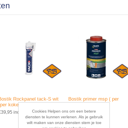
ten
Bostik Rockpanel tack-S wit
Bostik primer msp ( per
(per koker=290ML)
blik=0,5ltr)
Cookies Helpen ons om een betere
€39,95 incl. BTW
€59,50 incl. BTW
diensten te kunnen verlenen. Als je gebruik
wilt maken van onze diensten stem je toe