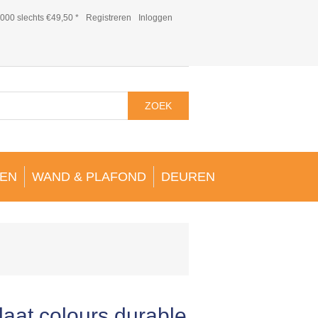
000 slechts €49,50 *
Registreren
Inloggen
ZOEK
EN
WAND & PLAFOND
DEUREN
aat colours durable