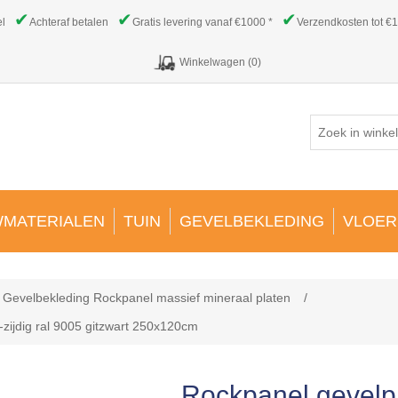
✔
✔
✔
el
Achteraf betalen
Gratis levering vanaf €1000 *
Verzendkosten tot €1
Winkelwagen
(0)
MATERIALEN
TUIN
GEVELBEKLEDING
VLOER
Gevelbekleding Rockpanel massief mineraal platen
/
-zijdig ral 9005 gitzwart 250x120cm
Rockpanel gevelpl