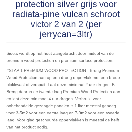
Blokhut opties
protection silver grijs voor
Scheepsbodem vloeren o.a. laminaat &
Gevelbekleding NORDHIIL® fijn diep zwart hout voor
houtlamelparket
radiata-pine vulcan schroot
Luxe massief houten wandbekleding
prachtige gevels!
Blokhut opbouwservice
victor 2 van 2 (per
Ondervloeren/toebehoren voor laminaat & lamel en
Lijstwerk & Profielen en toebehoren
jerrycan=3ltr)
Gevelbekleding Fazawood
fineerparket
Gevelbekleding Woodritch
Ondervloeren/toebehoren voor SPC vinyl vloeren
Sioo:x wordt op het hout aangebracht door middel van de
premium wood protection en premium surface protection.
Gevelbekleding sioo:x & radiata-pine vulcan concept
Plinten
#STAP 1 PREMIUM WOOD PROTECTION - Breng Premium
Wood Protection aan op een droog oppervlak met een brede
Gevel-en dakrand bekleding Novalit outdoor® made by
Aluminium profielen
blokkwast of verspuit. Laat deze minimaal 2 uur drogen. B-
SK Stemid kunststoffen
Breng daarna de tweede laag Premium Wood Protection aan
en laat deze minimaal 4 uur drogen. Verbruik: voor
Vloeren legservice door professionals
Gevelbekleding HDM outdoor ® weersbestendige
onbehandelde gezaagde panelen is 1 liter meestal genoeg
massief click 'N screw gevelpanelen
voor 3-5m2 voor een eerste laag en 7-9m2 voor een tweede
laag. Voor glad geschuurde oppervlakken is meestal de helft
Toebehoren voor gevelbekleding
van het product nodig.