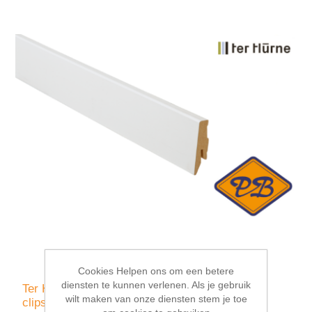
Cookies Helpen ons om een betere
diensten te kunnen verlenen. Als je gebruik
Ter Hürne MDF plint SKL 60 voor geïntegeerd
wilt maken van onze diensten stem je toe
clipsysteem mat wit 18x60mmx260cm