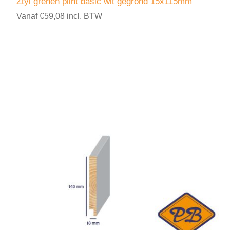
Ztyl grenen plint basic wit gegrond 15x115mm
Vanaf €59,08 incl. BTW