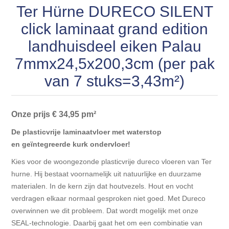
Blokhut opties
Ter Hürne DURECO SILENT
Scheepsbodem vloeren o.a. laminaat &
Gevelbekleding NORDHIIL® fijn diep zwart hout voor
houtlamelparket
Luxe massief houten wandbekleding
click laminaat grand edition
prachtige gevels!
Blokhut opbouwservice
landhuisdeel eiken Palau
Ondervloeren/toebehoren voor laminaat & lamel en
Lijstwerk & Profielen en toebehoren
Gevelbekleding Fazawood
fineerparket
7mmx24,5x200,3cm (per pak
van 7 stuks=3,43m²)
Gevelbekleding Woodritch
Ondervloeren/toebehoren voor SPC vinyl vloeren
Gevelbekleding sioo:x & radiata-pine vulcan concept
Onze prijs € 34,95 pm²
Plinten
De plasticvrije laminaatvloer met waterstop
Gevel-en dakrand bekleding Novalit outdoor® made by
Aluminium profielen
en geïntegreerde kurk ondervloer!
SK Stemid kunststoffen
Kies voor de woongezonde plasticvrije dureco vloeren van Ter
Vloeren legservice door professionals
hurne. Hij bestaat voornamelijk uit natuurlijke en duurzame
Gevelbekleding HDM outdoor ® weersbestendige
materialen. In de kern zijn dat houtvezels. Hout en vocht
massief click 'N screw gevelpanelen
verdragen elkaar normaal gesproken niet goed. Met Dureco
overwinnen we dit probleem. Dat wordt mogelijk met onze
Toebehoren voor gevelbekleding
SEAL-technologie. Daarbij gaat het om een combinatie van