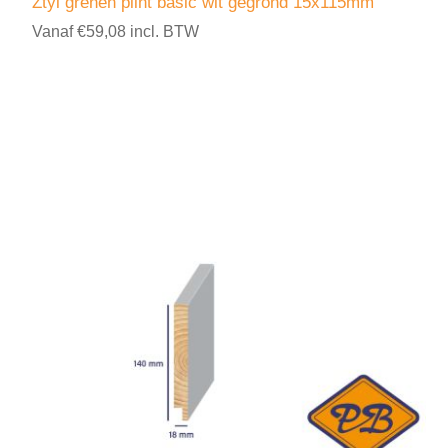
Ztyl grenen plint basic wit gegrond 15x115mm
Vanaf €59,08 incl. BTW