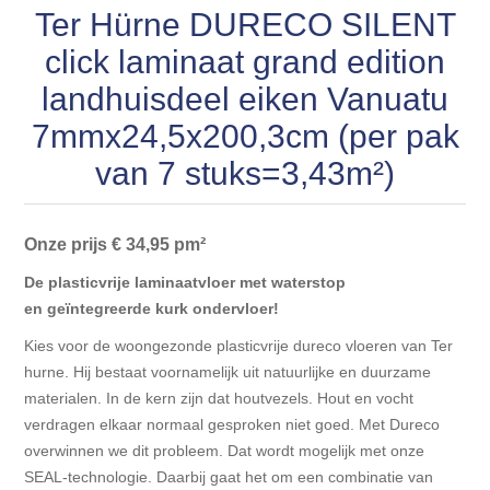
Blokhut opties
Ter Hürne DURECO SILENT
Scheepsbodem vloeren o.a. laminaat &
Gevelbekleding NORDHIIL® fijn diep zwart hout voor
houtlamelparket
Luxe massief houten wandbekleding
click laminaat grand edition
prachtige gevels!
Blokhut opbouwservice
landhuisdeel eiken Vanuatu
Ondervloeren/toebehoren voor laminaat & lamel en
Lijstwerk & Profielen en toebehoren
Gevelbekleding Fazawood
fineerparket
7mmx24,5x200,3cm (per pak
van 7 stuks=3,43m²)
Gevelbekleding Woodritch
Ondervloeren/toebehoren voor SPC vinyl vloeren
Gevelbekleding sioo:x & radiata-pine vulcan concept
Onze prijs € 34,95 pm²
Plinten
De plasticvrije laminaatvloer met waterstop
Gevel-en dakrand bekleding Novalit outdoor® made by
Aluminium profielen
en geïntegreerde kurk ondervloer!
SK Stemid kunststoffen
Kies voor de woongezonde plasticvrije dureco vloeren van Ter
Vloeren legservice door professionals
hurne. Hij bestaat voornamelijk uit natuurlijke en duurzame
Gevelbekleding HDM outdoor ® weersbestendige
materialen. In de kern zijn dat houtvezels. Hout en vocht
massief click 'N screw gevelpanelen
verdragen elkaar normaal gesproken niet goed. Met Dureco
overwinnen we dit probleem. Dat wordt mogelijk met onze
Toebehoren voor gevelbekleding
SEAL-technologie. Daarbij gaat het om een combinatie van