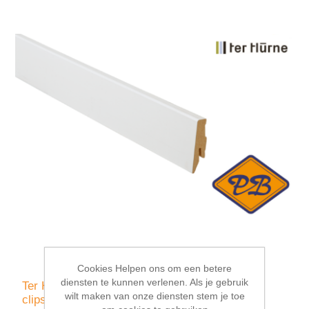
Cookies Helpen ons om een betere
diensten te kunnen verlenen. Als je gebruik
Ter Hürne MDF plint SKL 60 voor geïntegeerd
wilt maken van onze diensten stem je toe
clipsysteem mat wit 18x60mmx260cm