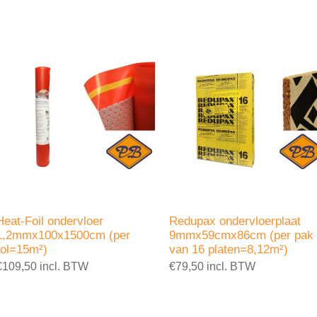
Heat-Foil ondervloer
Redupax ondervloerplaat
1,2mmx100x1500cm (per
9mmx59cmx86cm (per pak
rol=15m²)
van 16 platen=8,12m²)
€109,50 incl. BTW
€79,50 incl. BTW