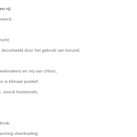
n rij:
ureerd;
ocht;
 decorbeeld door het gebruik van korund;
ekmakers en vrij van chloor;
 is klimaat positief;
, vooral houtvezels;
bruik;
rming vloerkoeling;