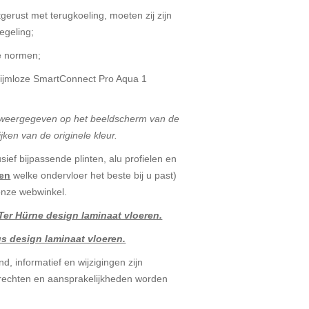
erust met terugkoeling, moeten zij zijn
egeling;
e normen;
 lijmloze SmartConnect Pro Aqua 1
t weergegeven op het beeldscherm van de
jken van de originele kleur.
sief bijpassende plinten, alu profielen en
ren
welke ondervloer het beste bij u past)
 onze webwinkel.
er Hürne design laminaat vloeren.
s design laminaat vloeren.
d, informatief en wijzigingen zijn
echten en aansprakelijkheden worden