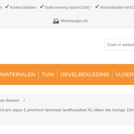
✔
✔
✔
el
Achteraf betalen
Gratis levering vanaf €1000 *
Verzendkosten tot €1
Winkelwagen
(0)
MATERIALEN
TUIN
GEVELBEKLEDING
VLOER
at vloeren
/
ct pro aqua 1 premium laminaat landhuisdeel XL eiken sky lounge 1