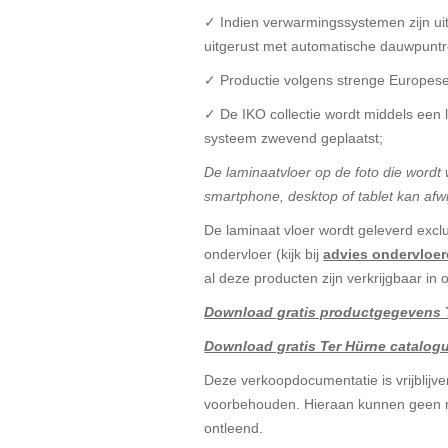
✓ Indien verwarmingssystemen zijn uitg
uitgerust met automatische dauwpuntr
✓ Productie volgens strenge Europes
✓ De IKO collectie wordt middels een
systeem zwevend geplaatst;
De laminaatvloer op de foto die word
smartphone, desktop of tablet kan afwi
De laminaat vloer wordt geleverd exclu
ondervloer (kijk bij
advies ondervloe
al deze producten zijn verkrijgbaar in
Download gratis productgegevens T
Download gratis Ter Hürne catalogu
Deze verkoopdocumentatie is vrijblijven
voorbehouden. Hieraan kunnen geen r
ontleend.