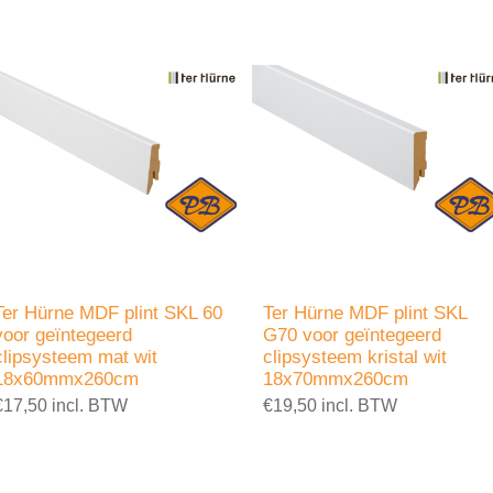
Ter Hürne MDF plint SKL 60
Ter Hürne MDF plint SKL
voor geïntegeerd
G70 voor geïntegeerd
clipsysteem mat wit
clipsysteem kristal wit
18x60mmx260cm
18x70mmx260cm
€17,50 incl. BTW
€19,50 incl. BTW