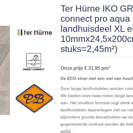
Ter Hürne IKO GR
connect pro aqua
landhuisdeel XL e
10mmx24,5x200cm
stuks=2,45m²)
Onze prijs € 31,95 pm²
De ECO-vloer met een ziel van hout
Door lange landhuisdelen worden ruimte
We bieden onze twee meter lange land
aan. Het smallere formaat oogt slank 
landhuisdelen daarentegen ziet uw ru
bijzondere grootte benadrukken we d
gegenereerde contrast worden de indiv
getild.