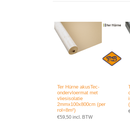
Ter Hürne akusTec-
ondervloermat met
vliesisolatie
2mmx100x800cm (per
rol=8m²)
€59,50 incl. BTW