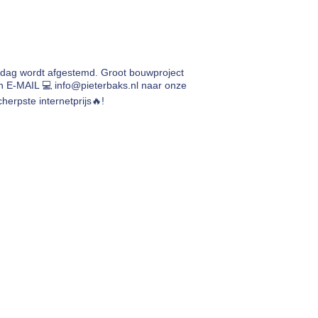
rdag wordt afgestemd. Groot bouwproject
en E-MAIL 💻
info@pieterbaks.nl
naar onze
herpste internetprijs🔥!