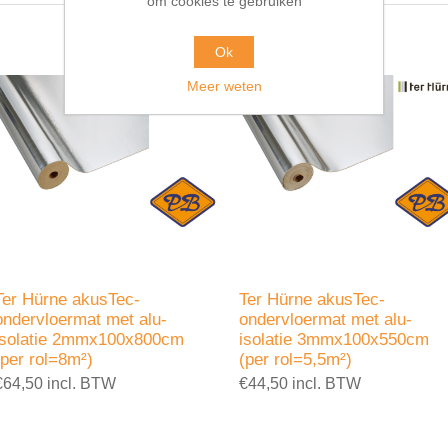
om cookies te gebruiken
Ok
Meer weten
Ter Hürne akusTec-
Ter Hürne akusTec-
ondervloermat met alu-
ondervloermat met alu-
isolatie 2mmx100x800cm
isolatie 3mmx100x550cm
(per rol=8m²)
(per rol=5,5m²)
€64,50 incl. BTW
€44,50 incl. BTW