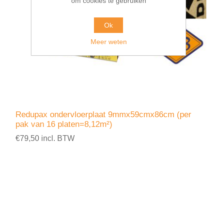
om cookies te gebruiken
Ok
Meer weten
Redupax ondervloerplaat 9mmx59cmx86cm (per
pak van 16 platen=8,12m²)
€79,50 incl. BTW