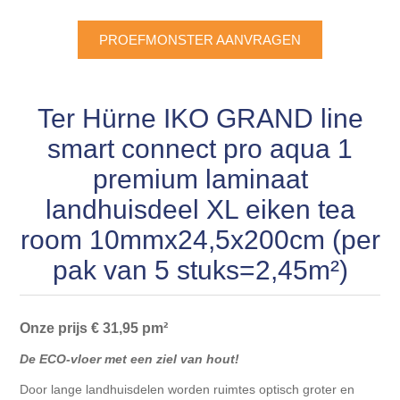
Blokhut opties
Scheepsbodem vloeren o.a. laminaat &
Gevelbekleding NORDHIIL® fijn diep zwart hout voor
houtlamelparket
Luxe massief houten wandbekleding
PROEFMONSTER AANVRAGEN
prachtige gevels!
Blokhut opbouwservice
Ondervloeren/toebehoren voor laminaat & lamel en
Lijstwerk & Profielen en toebehoren
Gevelbekleding Fazawood
fineerparket
Ter Hürne IKO GRAND line
smart connect pro aqua 1
Gevelbekleding Woodritch
Ondervloeren/toebehoren voor SPC vinyl vloeren
premium laminaat
Gevelbekleding sioo:x & radiata-pine vulcan concept
Plinten
landhuisdeel XL eiken tea
room 10mmx24,5x200cm (per
Gevel-en dakrand bekleding Novalit outdoor® made by
Aluminium profielen
pak van 5 stuks=2,45m²)
SK Stemid kunststoffen
Vloeren legservice door professionals
Gevelbekleding HDM outdoor ® weersbestendige
Onze prijs € 31,95 pm²
massief click 'N screw gevelpanelen
De ECO-vloer met een ziel van hout!
Toebehoren voor gevelbekleding
Door lange landhuisdelen worden ruimtes optisch groter en