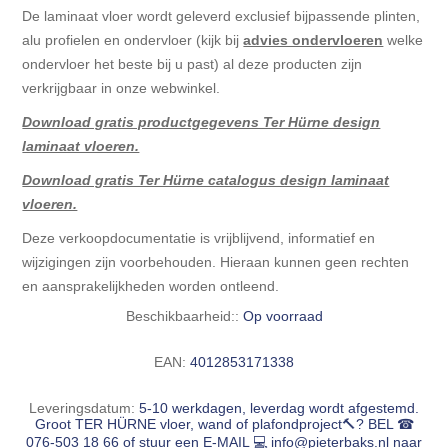
De laminaat vloer wordt geleverd exclusief bijpassende plinten,
alu profielen en ondervloer (kijk bij
advies ondervloeren
welke
ondervloer het beste bij u past) al deze producten zijn
verkrijgbaar in onze webwinkel.
Download gratis productgegevens Ter Hürne design
laminaat vloeren.
Download gratis Ter Hürne catalogus design laminaat
vloeren.
Deze verkoopdocumentatie is vrijblijvend, informatief en
wijzigingen zijn voorbehouden. Hieraan kunnen geen rechten
en aansprakelijkheden worden ontleend.
Beschikbaarheid::
Op voorraad
EAN:
4012853171338
Leveringsdatum:
5-10 werkdagen, leverdag wordt afgestemd.
Groot TER HÜRNE vloer, wand of plafondproject🔨? BEL ☎
076-503 18 66 of stuur een E-MAIL 💻
info@pieterbaks.nl
naar