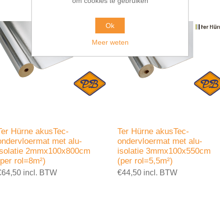
om cookies te gebruiken
Ok
Meer weten
Ter Hürne akusTec-
Ter Hürne akusTec-
ondervloermat met alu-
ondervloermat met alu-
isolatie 2mmx100x800cm
isolatie 3mmx100x550cm
(per rol=8m²)
(per rol=5,5m²)
€64,50 incl. BTW
€44,50 incl. BTW