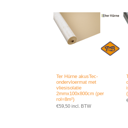
Ter Hürne akusTec-
ondervloermat met
vliesisolatie
2mmx100x800cm (per
rol=8m²)
€59,50 incl. BTW