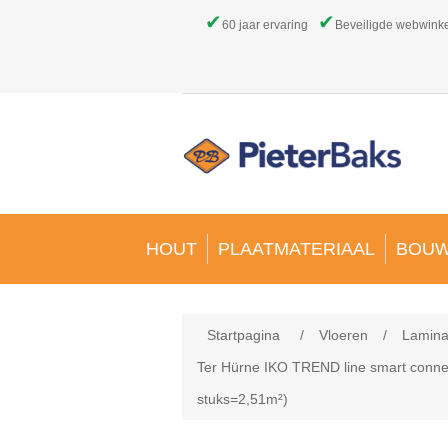
✔
✔
60 jaar ervaring
Beveiligde webwink
HOUT
PLAATMATERIAAL
BOUW
Startpagina
/
Vloeren
/
Lamina
Ter Hürne IKO TREND line smart conne
stuks=2,51m²)