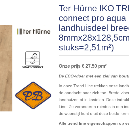
Ter Hürne IKO TR
connect pro aqua
landhuisdeel bree
8mmx28x128,5cm 
stuks=2,51m²)
Onze prijs € 27,50 pm²
De ECO-vloer met een ziel van hout
In onze Trend Line trekken onze landh
de aandacht naar zich toe. Brede vlo
landhuizen of in kastelen. Deze indru
Line. Ze veranderen ruimtes in een i
de woonstijl kunt u uit deze beide form
Alle trend line eigenschappen op ee