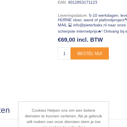
EAN:
4012853171123
Leveringsdatum:
5-10 werkdagen, lev
HÜRNE vloer, wand of plafondproject
MAIL 💻
info@pieterbaks.nl
naar onze 
scherpste internetprijs🔥! Ontvang b
€69,00 incl. BTW
BESTEL NU!
ten
Cookies Helpen ons om een betere
diensten te kunnen verlenen. Als je gebruik
wilt maken van onze diensten stem je toe