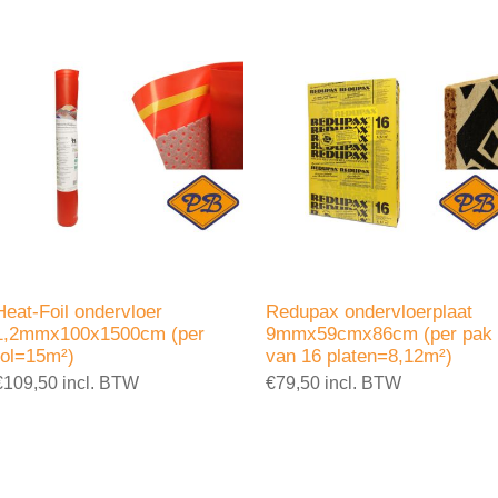
Heat-Foil ondervloer
Redupax ondervloerplaat
1,2mmx100x1500cm (per
9mmx59cmx86cm (per pak
rol=15m²)
van 16 platen=8,12m²)
€109,50 incl. BTW
€79,50 incl. BTW