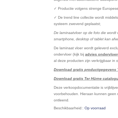
✓ Productie volgens strenge Europes
✓ De trend line collectie wordt midde
systeem zwevend geplaatst;
De laminaatvloer op de foto die word
smartphone, desktop of tablet kan afwi
De laminaat vloer wordt geleverd exclu
ondervloer (kijk bij
advies ondervloe
al deze producten zijn verkrijgbaar in
Download gratis productgegevens T
Download gratis Ter Hürne catalogu
Deze verkoopdocumentatie is vrijblijven
voorbehouden. Hieraan kunnen geen r
ontleend.
Beschikbaarheid::
Op voorraad