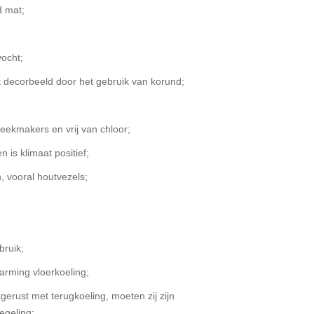
d mat;
ocht;
 decorbeeld door het gebruik van korund;
ekmakers en vrij van chloor;
 is klimaat positief;
, vooral houtvezels;
bruik;
rming vloerkoeling;
erust met terugkoeling, moeten zij zijn
egeling;