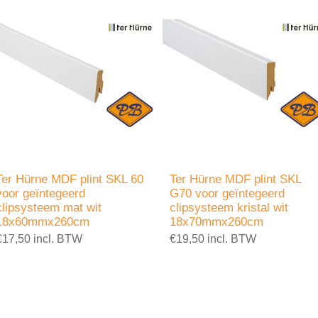
Ter Hürne MDF plint SKL 60
Ter Hürne MDF plint SKL
voor geïntegeerd
G70 voor geïntegeerd
clipsysteem mat wit
clipsysteem kristal wit
18x60mmx260cm
18x70mmx260cm
€17,50 incl. BTW
€19,50 incl. BTW