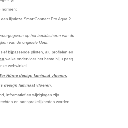
e normen;
ls een lijmloze SmartConnect Pro Aqua 2
t weergegeven op het beeldscherm van de
jken van de originele kleur.
sief bijpassende plinten, alu profielen en
ren
welke ondervloer het beste bij u past)
 onze webwinkel.
er Hürne design laminaat vloeren.
s design laminaat vloeren.
d, informatief en wijzigingen zijn
echten en aansprakelijkheden worden