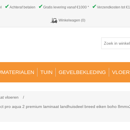
✔
✔
✔
el
Achteraf betalen
Gratis levering vanaf €1000 *
Verzendkosten tot €1
Winkelwagen
(0)
MATERIALEN
TUIN
GEVELBEKLEDING
VLOER
at vloeren
/
ct pro aqua 2 premium laminaat landhuisdeel breed eiken boho 8mmx