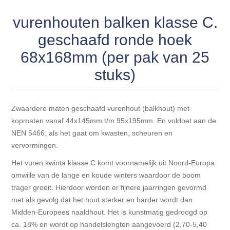
Blokhut opties
Scheepsbodem vloeren o.a. laminaat &
Gevelbekleding NORDHIIL® fijn diep zwart hout voor
vurenhouten balken klasse C.
houtlamelparket
Luxe massief houten wandbekleding
prachtige gevels!
Blokhut opbouwservice
geschaafd ronde hoek
Ondervloeren/toebehoren voor laminaat & lamel en
Lijstwerk & Profielen en toebehoren
68x168mm (per pak van 25
Gevelbekleding Fazawood
fineerparket
stuks)
Gevelbekleding Woodritch
Ondervloeren/toebehoren voor SPC vinyl vloeren
Zwaardere maten geschaafd vurenhout (balkhout) met
Gevelbekleding sioo:x & radiata-pine vulcan concept
Plinten
kopmaten vanaf 44x145mm t/m 95x195mm. En voldoet aan de
NEN 5466, als het gaat om kwasten, scheuren en
Gevel-en dakrand bekleding Novalit outdoor® made by
Aluminium profielen
vervormingen.
SK Stemid kunststoffen
Het vuren kwinta klasse C komt voornamelijk uit Noord-Europa
Vloeren legservice door professionals
omwille van de lange en koude winters waardoor de boom
Gevelbekleding HDM outdoor ® weersbestendige
trager groeit. Hierdoor worden er fijnere jaarringen gevormd
massief click 'N screw gevelpanelen
met als gevolg dat het hout sterker en harder wordt dan
Midden-Europees naaldhout. Het is kunstmatig gedroogd op
Toebehoren voor gevelbekleding
ca. 18% en wordt op handelslengten aangevoerd (2,70-5,40