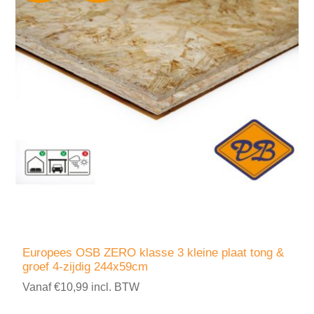
Europees OSB ZERO klasse 3 kleine plaat tong &
groef 4-zijdig 244x59cm
Vanaf €10,99 incl. BTW