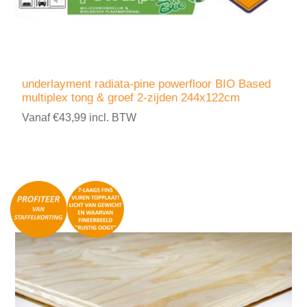
underlayment radiata-pine powerfloor BIO Based
multiplex tong & groef 2-zijden 244x122cm
Vanaf €43,99 incl. BTW