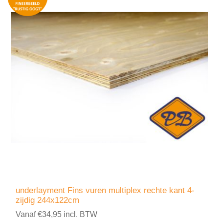
underlayment Fins vuren multiplex rechte kant 4-
zijdig 244x122cm
Vanaf €34,95 incl. BTW