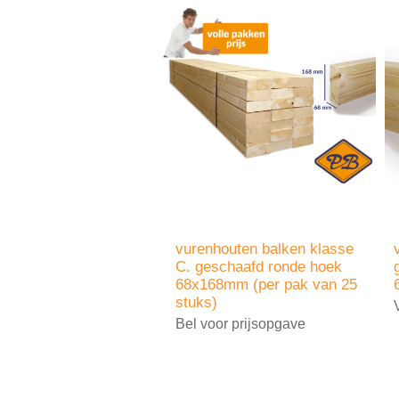
vurenhouten balken klasse
C. geschaafd ronde hoek
68x168mm (per pak van 25
stuks)
Bel voor prijsopgave