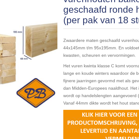
geschaafd ronde
(per pak van 18 s
Zwaardere maten geschaafd vurenhou
44x145mm t/m 95x195mm. En voldoet 
kwasten, scheuren en vervormingen.
Het vuren kwinta klasse C komt voorn
lange en koude winters waardoor de b
fijnere jaarringen gevormd met als gev
dan Midden-Europees naaldhout. Het 
wordt op handelslengten aangevoerd 
Vanaf 44mm dikte wordt het hout sta