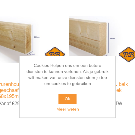
Cookies Helpen ons om een betere
diensten te kunnen verlenen. Als je gebruik
wilt maken van onze diensten stem je toe
om cookies te gebruiken
vurenhout klasse C. balk
vurenhout klasse C. balk
geschaafd ronde hoek
geschaafd ronde hoek
68x195mm
68x220mm
Ok
Vanaf €29,99 incl. BTW
Vanaf €41,20 incl. BTW
Meer weten