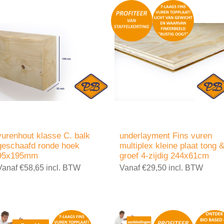
vurenhout klasse C. balk
underlayment Fins vuren
geschaafd ronde hoek
multiplex kleine plaat tong 
95x195mm
groef 4-zijdig 244x61cm
Vanaf €58,65 incl. BTW
Vanaf €29,50 incl. BTW