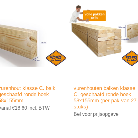
vurenhout klasse C. balk
vurenhouten balken klasse
geschaafd ronde hoek
C. geschaafd ronde hoek
58x155mm
58x155mm (per pak van 27
stuks)
Vanaf €18,60 incl. BTW
Bel voor prijsopgave