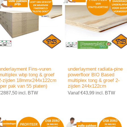
underlayment Fins-vuren
underlayment radiata-pine
multiplex wbp tong & groef
powerfloor BIO Based
2-zijden 18mmx244x122cm
multiplex tong & groef 2-
(per pak van 55 platen)
zijden 244x122cm
€2887,50 incl. BTW
Vanaf €43,99 incl. BTW