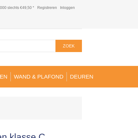
000 slechts €49,50 *
Registreren
Inloggen
ZOEK
EN
WAND & PLAFOND
DEUREN
n klasse C.