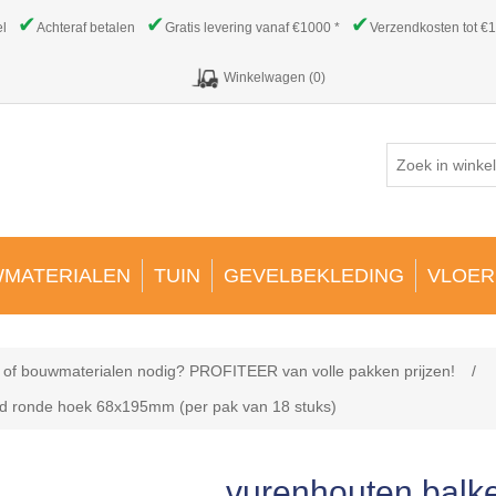
✔
✔
✔
el
Achteraf betalen
Gratis levering vanaf €1000 *
Verzendkosten tot €1
Winkelwagen
(0)
MATERIALEN
TUIN
GEVELBEKLEDING
VLOER
- of bouwmaterialen nodig? PROFITEER van volle pakken prijzen!
/
fd ronde hoek 68x195mm (per pak van 18 stuks)
vurenhouten balke