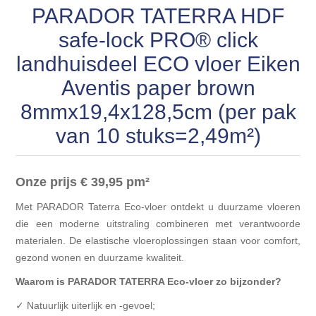
Blokhut opties
PARADOR TATERRA HDF
Scheepsbodem vloeren o.a. laminaat &
Gevelbekleding NORDHIIL® fijn diep zwart hout voor
houtlamelparket
Luxe massief houten wandbekleding
safe-lock PRO® click
prachtige gevels!
Blokhut opbouwservice
landhuisdeel ECO vloer Eiken
Ondervloeren/toebehoren voor laminaat & lamel en
Lijstwerk & Profielen en toebehoren
Gevelbekleding Fazawood
fineerparket
Aventis paper brown
8mmx19,4x128,5cm (per pak
Gevelbekleding Woodritch
Ondervloeren/toebehoren voor SPC vinyl vloeren
van 10 stuks=2,49m²)
Gevelbekleding sioo:x & radiata-pine vulcan concept
Plinten
Onze prijs € 39,95
pm²
Gevel-en dakrand bekleding Novalit outdoor® made by
Aluminium profielen
Met PARADOR Taterra Eco-vloer ontdekt u duurzame vloeren
SK Stemid kunststoffen
die een moderne uitstraling combineren met verantwoorde
Vloeren legservice door professionals
materialen. De elastische vloeroplossingen staan voor comfort,
Gevelbekleding HDM outdoor ® weersbestendige
gezond wonen en duurzame kwaliteit.
massief click 'N screw gevelpanelen
Waarom is PARADOR TATERRA Eco-vloer zo bijzonder?
Toebehoren voor gevelbekleding
✓ Natuurlijk uiterlijk en -gevoel;