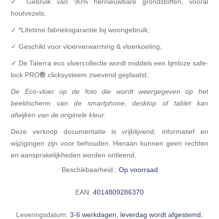
✓ Gebruik van 90% hernieuwbare grondstoffen, vooral
houtvezels;
✓ *Lifetime fabrieksgarantie bij woongebruik;
✓ Geschikt voor vloerverwarming & vloerkoeling;
✓ De Taterra eco vloercollectie wordt middels een lijmloze safe-
lock PRO
®
clicksysteem zwevend geplaatst;
De Eco-vloer op de foto die wordt weergegeven op het
beeldscherm van de smartphone, desktop of tablet kan
afwijken van de originele kleur.
Deze verkoop documentatie is
vrijblijvend, informatief en
wijzigingen zijn voor behouden. Hieraan kunnen geen rechten
en aansprakelijkheden worden ontleend.
Beschikbaarheid::
Op voorraad
EAN:
4014809286370
Leveringsdatum:
3-6 werkdagen, leverdag wordt afgestemd.