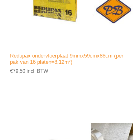
Redupax ondervloerplaat 9mmx59cmx86cm (per
pak van 16 platen=8,12m²)
€79,50 incl. BTW