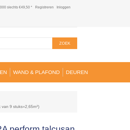
000 slechts €49,50 *
Registreren
Inloggen
ZOEK
EN
WAND & PLAFOND
DEUREN
k van 9 stuks=2,65m²)
A perform talcusan