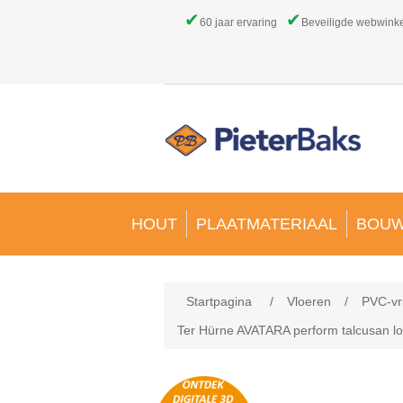
✔
✔
60 jaar ervaring
Beveiligde webwink
HOUT
PLAATMATERIAAL
BOUW
Startpagina
/
Vloeren
/
PVC-vr
Ter Hürne AVATARA perform talcusan lo