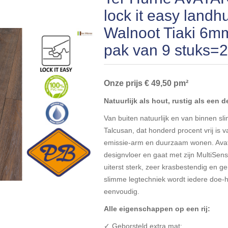
lock it easy landh
Walnoot Tiaki 6m
pak van 9 stuks=
Onze prijs € 49,50 pm²
Natuurlijk als hout, rustig als een 
Van buiten natuurlijk en van binnen sli
Talcusan, dat honderd procent vrij is
emissie-arm en duurzaam wonen. Avata
designvloer en gaat met zijn MultiSens
uiterst sterk, zeer krasbestendig en 
slimme legtechniek wordt iedere doe-het
eenvoudig.
Alle eigenschappen op een rij:
✓ Geborsteld extra mat;