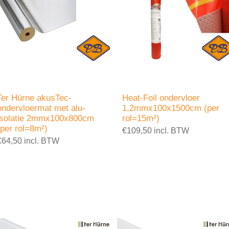
Ter Hürne akusTec-
Heat-Foil ondervloer
ondervloermat met alu-
1,2mmx100x1500cm (per
isolatie 2mmx100x800cm
rol=15m²)
(per rol=8m²)
€109,50 incl. BTW
€64,50 incl. BTW