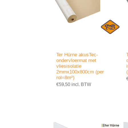
Ter Hürne akusTec-
ondervloermat met
vliesisolatie
2mmx100x800cm (per
rol=8m²)
€59,50 incl. BTW