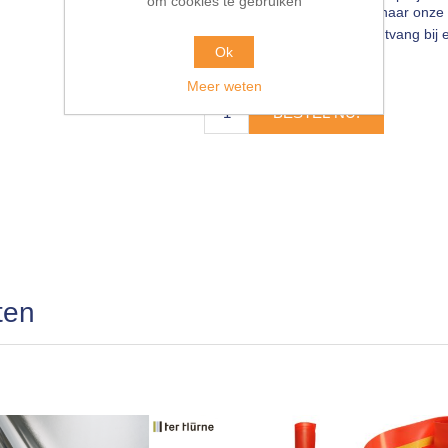
om cookies te gebruiken
MAIL 💻
info@pieterbaks.nl
naar onze 
scherpste internetprijs🔥! Ontvang b
Ok
€139,10 incl. BTW
Meer weten
BESTEL NU!
ten