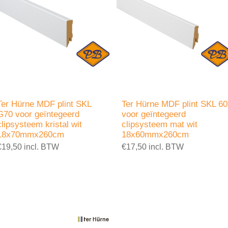
Ter Hürne MDF plint SKL
Ter Hürne MDF plint SKL 60
G70 voor geïntegeerd
voor geïntegeerd
clipsysteem kristal wit
clipsysteem mat wit
18x70mmx260cm
18x60mmx260cm
€19,50 incl. BTW
€17,50 incl. BTW