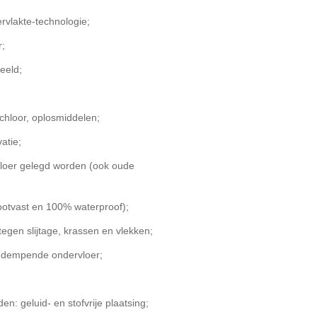
ervlakte-technologie;
r;
eeld;
 chloor, oplosmiddelen;
atie;
vloer gelegd worden (ook oude
tootvast en 100% waterproof);
gen slijtage, krassen en vlekken;
ddempende ondervloer;
n: geluid- en stofvrije plaatsing;