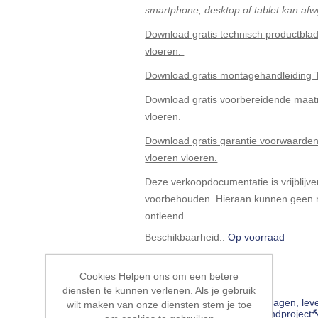
smartphone, desktop of tablet kan afwi
Download gratis technisch productbla
vloeren.
Download gratis montagehandleiding T
Download gratis voorbereidende maat
vloeren.
Download gratis garantie voorwaarden
vloeren vloeren.
Deze verkoopdocumentatie is vrijblijven
voorbehouden. Hieraan kunnen geen r
ontleend.
Beschikbaarheid::
Op voorraad
EAN:
4012853165535
Cookies Helpen ons om een betere
diensten te kunnen verlenen. Als je gebruik
Leveringsdatum:
5-10 werkdagen, lev
wilt maken van onze diensten stem je toe
HÜRNE vloer, wand of plafondproject