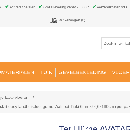
✔
✔
✔
el
Achteraf betalen
Gratis levering vanaf €1000 *
Verzendkosten tot €1
Winkelwagen
(0)
MATERIALEN
TUIN
GEVELBEKLEDING
VLOER
ije ECO vloeren
/
ck it easy landhuisdeel grand Walnoot Tiaki 6mmx24,6x180cm (per pa
Ter Hürne AVATAR