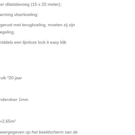
 dilatatievoeg (15 x 20 meter);
rming vloerkoeling;
erust met terugkoeling, moeten zij zijn
egeling;
ddels een lijmloze lock it easy klik
k *20 jaar
dervloer 1mm
s =2,65m²
t weergegeven op het beeldscherm van de