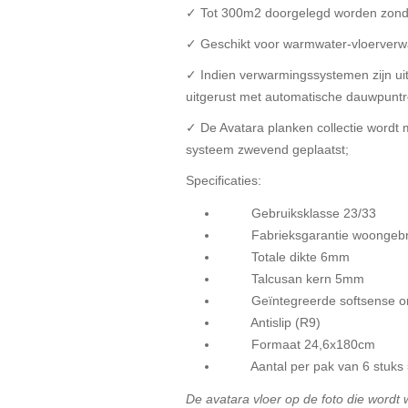
✓ Tot 300m2 doorgelegd worden zonder
✓ Geschikt voor warmwater-vloerverwa
✓ Indien verwarmingssystemen zijn uitg
uitgerust met automatische dauwpuntr
✓ De Avatara planken collectie wordt mi
systeem zwevend geplaatst;
Specificaties:
Gebruiksklasse 23/33
Fabrieksgarantie woongebrui
Totale dikte 6mm
Talcusan kern 5mm
Geïntegreerde softsense on
Antislip (R9)
Formaat 24,6x180cm
Aantal per pak van 6 stuk
De avatara vloer op de foto die word