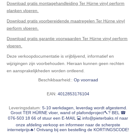
Download gratis montagehandleiding Ter Hürne vinyl perform
planken vloeren.
Download gratis voorbereidende maatregelen Ter Hürne vinyl
perform vloeren.
Download gratis garantie voorwaarden Ter Hürne vinyl perform
vloeren.
Deze verkoopdocumentatie is vrijblijvend, informatief en
wijzigingen zijn voorbehouden. Hieraan kunnen geen rechten
en aansprakelijkheden worden ontleend.
Beschikbaarheid::
Op voorraad
EAN:
4012853176104
Leveringsdatum:
5-10 werkdagen, leverdag wordt afgestemd.
Groot TER HÜRNE vloer, wand of plafondproject🔨? BEL ☎
076-503 18 66 of stuur een E-MAIL 💻
info@pieterbaks.nl
naar
onze afdeling verkoop en informeer naar de scherpste
internetprijs🔥! Ontvang bij een bestelling de KORTINGSCODE!