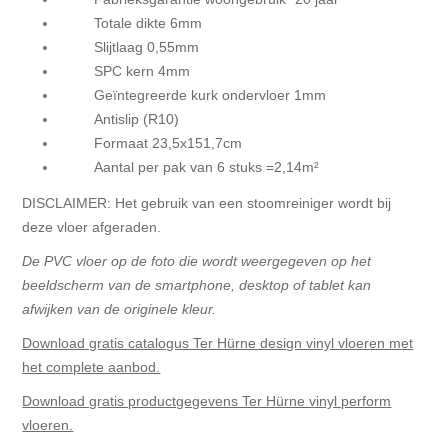
Totale dikte 6mm
Slijtlaag 0,55mm
SPC kern 4mm
Geïntegreerde kurk ondervloer 1mm
Antislip (R10)
Formaat 23,5x151,7cm
Aantal per pak van 6 stuks =2,14m²
DISCLAIMER: Het gebruik van een stoomreiniger wordt bij
deze vloer afgeraden.
De PVC vloer op de foto die wordt weergegeven op het
beeldscherm van de smartphone, desktop of tablet kan
afwijken van de originele kleur.
Download gratis catalogus Ter Hürne design vinyl vloeren met
het complete aanbod.
Download gratis productgegevens Ter Hürne vinyl perform
vloeren.