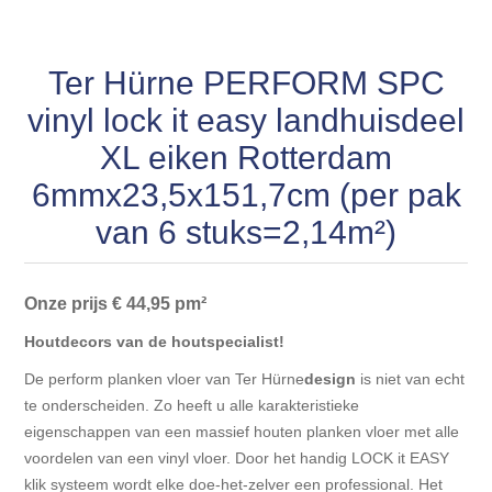
Blokhut opties
Scheepsbodem vloeren o.a. laminaat &
Gevelbekleding NORDHIIL® fijn diep zwart hout voor
houtlamelparket
Luxe massief houten wandbekleding
prachtige gevels!
Blokhut opbouwservice
Ter Hürne PERFORM SPC
Ondervloeren/toebehoren voor laminaat & lamel en
Lijstwerk & Profielen en toebehoren
vinyl lock it easy landhuisdeel
Gevelbekleding Fazawood
fineerparket
XL eiken Rotterdam
Gevelbekleding Woodritch
Ondervloeren/toebehoren voor SPC vinyl vloeren
6mmx23,5x151,7cm (per pak
van 6 stuks=2,14m²)
Gevelbekleding sioo:x & radiata-pine vulcan concept
Plinten
Onze prijs € 44,95 pm²
Gevel-en dakrand bekleding Novalit outdoor® made by
Aluminium profielen
SK Stemid kunststoffen
Houtdecors van de houtspecialist!
Vloeren legservice door professionals
De perform planken vloer van Ter Hürne
design
is niet van echt
Gevelbekleding HDM outdoor ® weersbestendige
te onderscheiden. Zo heeft u alle karakteristieke
massief click 'N screw gevelpanelen
eigenschappen van een massief houten planken vloer met alle
voordelen van een vinyl vloer. Door het handig LOCK it EASY
Toebehoren voor gevelbekleding
klik systeem wordt elke doe-het-zelver een professional. Het