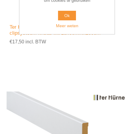
om cookies te gebruiken
Ok
Meer weten
Ter Hürne MDF plint SKL 60 voor geïntegeerd
clipsysteem kristal wit 18x60mmx260cm
€17,50 incl. BTW