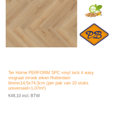
Ter Hürne PERFORM SPC vinyl lock it easy
visgraat strook eiken Rotterdam
6mmx14,5x74,3cm (per pak van 10 stuks
universeel=1,07m²)
€48,10 incl. BTW