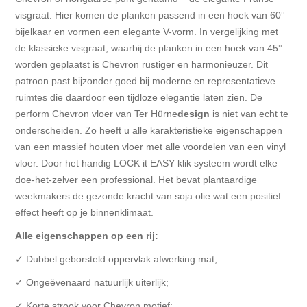
visgraat. Hier komen de planken passend in een hoek van 60°
bijelkaar en vormen een elegante V-vorm. In vergelijking met
de klassieke visgraat, waarbij de planken in een hoek van 45°
worden geplaatst is Chevron rustiger en harmonieuzer. Dit
patroon past bijzonder goed bij moderne en representatieve
ruimtes die daardoor een tijdloze elegantie laten zien. De
perform Chevron vloer van Ter Hürne
design
is niet van echt te
onderscheiden. Zo heeft u alle karakteristieke eigenschappen
van een massief houten vloer met alle voordelen van een vinyl
vloer. Door het handig LOCK it EASY klik systeem wordt elke
doe-het-zelver een professional. Het bevat plantaardige
weekmakers de gezonde kracht van soja olie wat een positief
effect heeft op je binnenklimaat.
Alle eigenschappen op een rij:
✓ Dubbel geborsteld oppervlak afwerking mat;
✓ Ongeëvenaard natuurlijk uiterlijk;
✓ Korte strook voor Chevron motief;