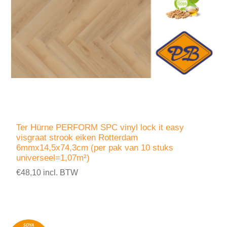
Ter Hürne PERFORM SPC vinyl lock it easy
visgraat strook eiken Rotterdam
6mmx14,5x74,3cm (per pak van 10 stuks
universeel=1,07m²)
€48,10 incl. BTW