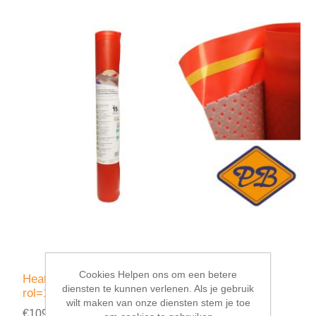
Cookies Helpen ons om een betere
Heat-Foil ondervloer 1,2mmx100x1500cm (per
diensten te kunnen verlenen. Als je gebruik
rol=15m²)
wilt maken van onze diensten stem je toe
€109,50 incl. BTW