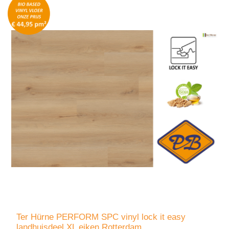
Ter Hürne PERFORM SPC vinyl lock it easy
landhuisdeel XL eiken Rotterdam