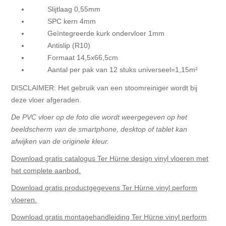
Slijtlaag 0,55mm
SPC kern 4mm
Geïntegreerde kurk ondervloer 1mm
Antislip (R10)
Formaat 14,5x66,5cm
Aantal per pak van 12 stuks universeel=1,15m²
DISCLAIMER: Het gebruik van een stoomreiniger wordt bij
deze vloer afgeraden.
De PVC vloer op de foto die wordt weergegeven op het
beeldscherm van de smartphone, desktop of tablet kan
afwijken van de originele kleur.
Download gratis catalogus Ter Hürne design vinyl vloeren met
het complete aanbod.
Download gratis productgegevens Ter Hürne vinyl perform
vloeren.
Download gratis montagehandleiding Ter Hürne vinyl perform