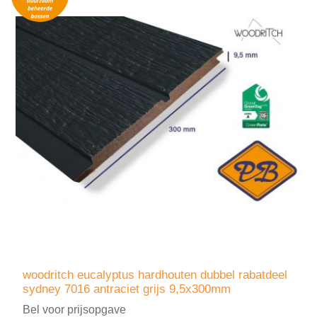
woodritch eucalyptus hardhouten dubbel rabatdeel
sydney 7016 antraciet grijs 9,5x300mm
Bel voor prijsopgave