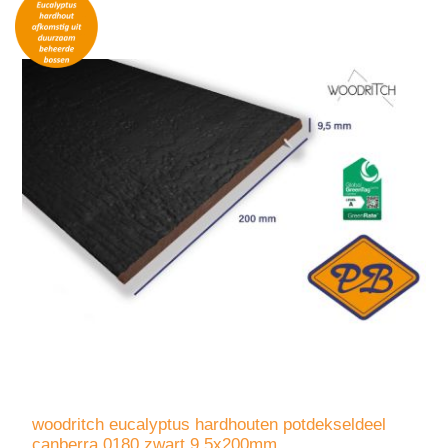
woodritch eucalyptus hardhouten potdekseldeel
canberra 0180 zwart 9,5x200mm