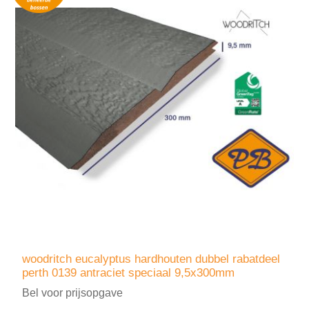
woodritch eucalyptus hardhouten dubbel rabatdeel
perth 0139 antraciet speciaal 9,5x300mm
Bel voor prijsopgave